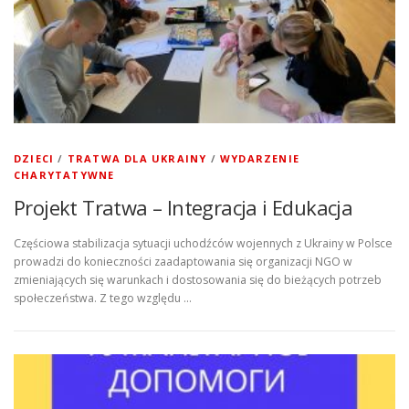
DZIECI
/
TRATWA DLA UKRAINY
/
WYDARZENIE
CHARYTATYWNE
Projekt Tratwa – Integracja i Edukacja
Częściowa stabilizacja sytuacji uchodźców wojennych z Ukrainy w Polsce
prowadzi do konieczności zaadaptowania się organizacji NGO w
zmieniających się warunkach i dostosowania się do bieżących potrzeb
społeczeństwa. Z tego względu …