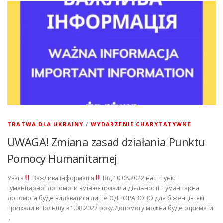
TRATWA DLA UKRAINY
/
WYDARZENIE CHARYTATYWNE
UWAGA! Zmiana zasad działania Punktu
Pomocy Humanitarnej
Увага
Важлива інформація
Від 10.08.2022 наш пункт
гуманітарної допомоги змінює правила діяльності. Гуманітарна
допомога буде видаватися лише ОДНОРАЗОВО для біженців, які
приїхали в Польщу з 1.08.2022 року.Допомогу можна буде отримати
…