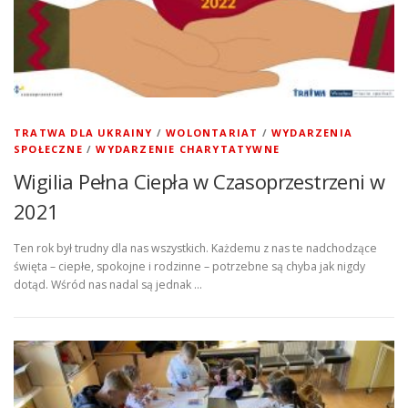
TRATWA DLA UKRAINY
/
WOLONTARIAT
/
WYDARZENIA
SPOŁECZNE
/
WYDARZENIE CHARYTATYWNE
Wigilia Pełna Ciepła w Czasoprzestrzeni w
2021
Ten rok był trudny dla nas wszystkich. Każdemu z nas te nadchodzące
święta – ciepłe, spokojne i rodzinne – potrzebne są chyba jak nigdy
dotąd. Wśród nas nadal są jednak …