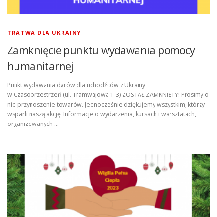
TRATWA DLA UKRAINY
Zamknięcie punktu wydawania pomocy
humanitarnej
Punkt wydawania darów dla uchodźców z Ukrainy
w Czasoprzestrzeń (ul. Tramwajowa 1-3) ZOSTAŁ ZAMKNIĘTY! Prosimy o
nie przynoszenie towarów. Jednocześnie dziękujemy wszystkim, którzy
wsparli naszą akcję Informacje o wydarzenia, kursach i warsztatach,
organizowanych …