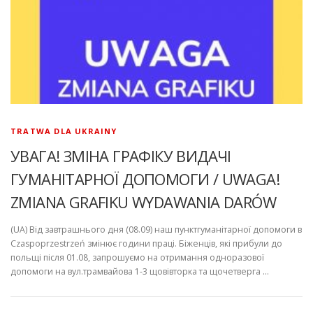
TRATWA DLA UKRAINY
УВАГА! ЗМІНА ГРАФІКУ ВИДАЧІ
ГУМАНІТАРНОЇ ДОПОМОГИ / UWAGA!
ZMIANA GRAFIKU WYDAWANIA DARÓW
(UA) Від завтрашнього дня (08.09) наш пунктгуманітарної допомоги в
Czaspoprzestrzeń змінює години праці. Біженців, які прибули до
польщі після 01.08, запрошуємо на отримання одноразової
допомоги на вул.трамвайова 1-3 щовівторка та щочетверга …