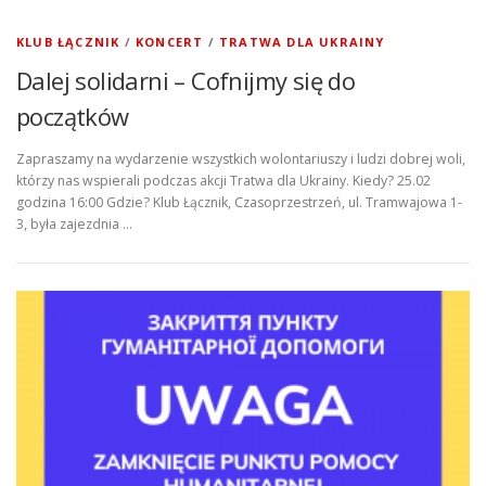
KLUB ŁĄCZNIK
/
KONCERT
/
TRATWA DLA UKRAINY
Dalej solidarni – Cofnijmy się do
początków
Zapraszamy na wydarzenie wszystkich wolontariuszy i ludzi dobrej woli,
którzy nas wspierali podczas akcji Tratwa dla Ukrainy. Kiedy? 25.02
godzina 16:00 Gdzie? Klub Łącznik, Czasoprzestrzeń, ul. Tramwajowa 1-
3, była zajezdnia …