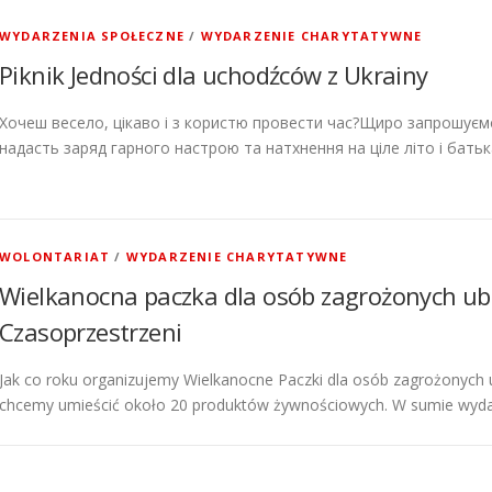
WYDARZENIA SPOŁECZNE
/
WYDARZENIE CHARYTATYWNE
Piknik Jedności dla uchodźców z Ukrainy
Хочеш весело, цікаво і з користю провести час?Щиро запрошуємо н
надасть заряд гарного настрою та натхнення на ціле літо і батька
WOLONTARIAT
/
WYDARZENIE CHARYTATYWNE
Wielkanocna paczka dla osób zagrożonych u
Czasoprzestrzeni
Jak co roku organizujemy Wielkanocne Paczki dla osób zagrożonych
chcemy umieścić około 20 produktów żywnościowych. W sumie wyd