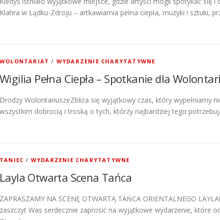
Kiedyś istniało wyjątkowe miejsce, gdzie artyści mogli spotykać się i
Klahra w Lądku-Zdroju – artkawiarnia pełna ciepła, muzyki i sztuki, p
WOLONTARIAT
/
WYDARZENIE CHARYTATYWNE
Wigilia Pełna Ciepła – Spotkanie dla Wolonta
Drodzy WolontariuszeZbliża się wyjątkowy czas, który wypełniamy ni
wszystkim dobrocią i troską o tych, którzy najbardziej tego potrzebuj
TANIEC
/
WYDARZENIE CHARYTATYWNE
Layla Otwarta Scena Tańca
ZAPRASZAMY NA SCENĘ OTWARTĄ TAŃCA ORIENTALNEGO LAYLA! Koch
zaszczyt Was serdecznie zaprosić na wyjątkowe wydarzenie, które od