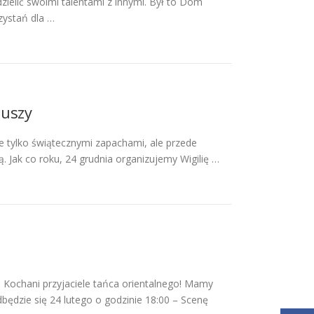
 dzielić swoimi talentami z innymi. Był to Dom
rzystań dla …
riuszy
e tylko świątecznymi zapachami, ale przede
ą. Jak co roku, 24 grudnia organizujemy Wigilię …
ani przyjaciele tańca orientalnego! Mamy
będzie się 24 lutego o godzinie 18:00 – Scenę