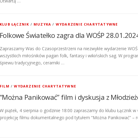
Otwartą …
KLUB ŁĄCZNIK
/
MUZYKA
/
WYDARZENIE CHARYTATYWNE
Folkowe Światełko zagra dla WOŚP 28.01.202
Zapraszamy Was do Czasoprzestrzeni na niezwykłe wydarzenie WOŚP
wszystkich miłośników pagan folk, fantasy i wikińskich sag. W pro
śpiewu tradycyjnego, ceramiki …
FILM
/
WYDARZENIE CHARYTATYWNE
“Można Panikować” film i dyskusja z Młodzi
W piątek, 4 sierpnia o godzinie 18:00 zapraszamy do klubu Łącznik w 
projekcję filmu dokumentalnego pod tytułem “Można Panikować” – r