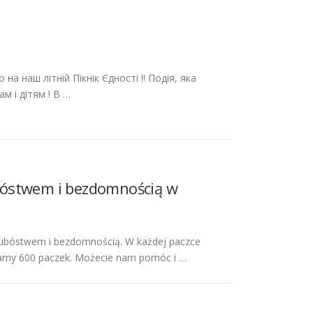
а наш літній Пікнік Єдності !! Подія, яка
м і дітям ! В …
bóstwem i bezdomnością w
 ubóstwem i bezdomnością. W każdej paczce
amy 600 paczek. Możecie nam pomóc i …