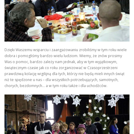
Dzięki Waszemu wsparciu i zaangażowaniu zrobiliśmy w tym roku wiele
dobra i pomogliśmy bardzo wielu ludziom. Wiemy, że znów prosimy
Was o pomoc, bardzo zależy nam jednak, aby w tym wyjątkowym,
świątecznym czasie jak co roku zorganizować w Czasoprzestrzeni
prawdziwą kolację wigilijną dla tych, którzy nie będą mieli innych świąt
niż te spędzone u nas – dla wszystkich potrzebujących, samotnych,
chorych, bezdomnych… a w tym roku także i dla uchodźców.