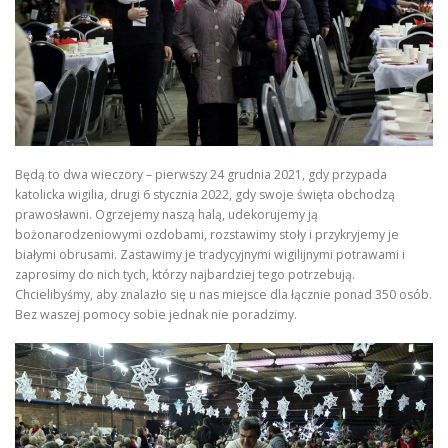
Będą to dwa wieczory – pierwszy 24 grudnia 2021, gdy przypada
katolicka wigilia, drugi 6 stycznia 2022, gdy swoje święta obchodzą
prawosławni. Ogrzejemy naszą halą, udekorujemy ją
bożonarodzeniowymi ozdobami, rozstawimy stoły i przykryjemy je
białymi obrusami. Zastawimy je tradycyjnymi wigilijnymi potrawami i
zaprosimy do nich tych, którzy najbardziej tego potrzebują.
Chcielibyśmy, aby znalazło się u nas miejsce dla łącznie ponad 350 osób.
Bez waszej pomocy sobie jednak nie poradzimy.