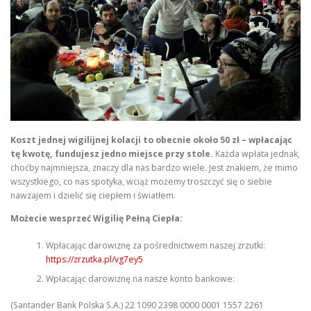
Koszt jednej wigilijnej kolacji to obecnie około 50 zł – wpłacając
tę kwotę, fundujesz jedno miejsce przy stole.
Każda wpłata jednak,
choćby najmniejsza, znaczy dla nas bardzo wiele. Jest znakiem, że mimo
wszystkiego, co nas spotyka, wciąż możemy troszczyć się o siebie
nawzajem i dzielić się ciepłem i światłem.
Możecie wesprzeć Wigilię Pełną Ciepła:
Wpłacając darowiznę za pośrednictwem naszej zrzutki:
https://zrzutka.pl/vg7ey5
Wpłacając darowiznę na nasze konto bankowe:
(Santander Bank Polska S.A.) 22 1090 2398 0000 0001 1557 2261