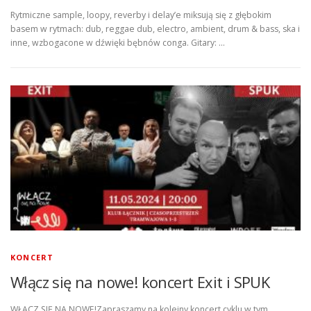
Rytmiczne sample, loopy, reverby i delay’e miksują się z głębokim
basem w rytmach: dub, reggae dub, electro, ambient, drum & bass, ska i
inne, wzbogacone w dźwięki bębnów conga. Gitary: …
KONCERT
Włącz się na nowe! koncert Exit i SPUK
WŁĄCZ SIĘ NA NOWE!Zapraszamy na kolejny koncert cyklu w tym