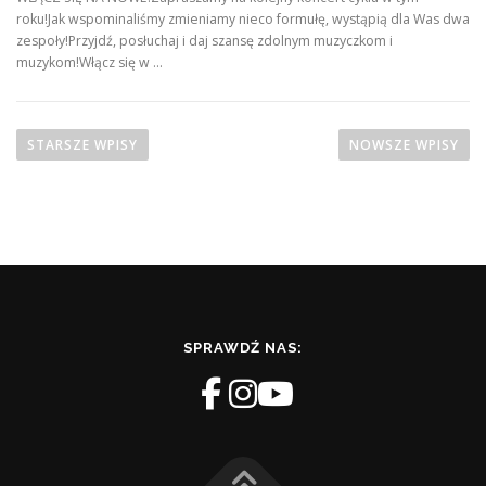
roku!Jak wspominaliśmy zmieniamy nieco formułę, wystąpią dla Was dwa
zespoły!Przyjdź, posłuchaj i daj szansę zdolnym muzyczkom i
muzykom!Włącz się w …
N
a
STARSZE WPISY
NOWSZE WPISY
w
i
g
a
c
j
a
SPRAWDŹ NAS:
p
o
w
p
i