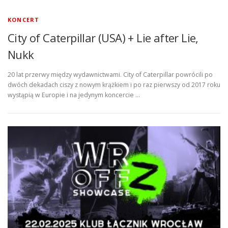
KONCERT
City of Caterpillar (USA) + Lie after Lie,
Nukk
20 lat przerwy między wydawnictwami. City of Caterpillar powrócili po
dwóch dekadach ciszy z nowym krążkiem i po raz pierwszy od 2017 roku
wystąpią w Europie i na jedynym koncercie …