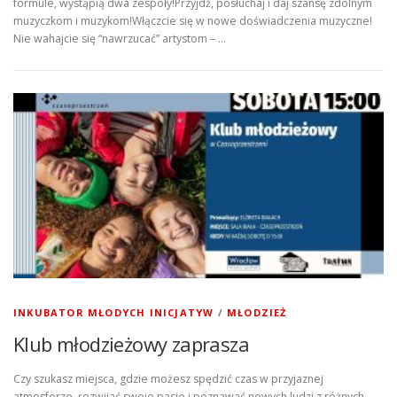
formule, wystąpią dwa zespoły!Przyjdź, posłuchaj i daj szansę zdolnym
muzyczkom i muzykom!Włączcie się w nowe doświadczenia muzyczne!
Nie wahajcie się “nawrzucać” artystom – …
INKUBATOR MŁODYCH INICJATYW
/
MŁODZIEŻ
Klub młodzieżowy zaprasza
Czy szukasz miejsca, gdzie możesz spędzić czas w przyjaznej
atmosferze, rozwijać swoje pasje i poznawać nowych ludzi z różnych