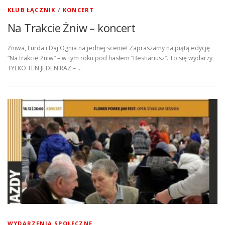
KLUB ŁĄCZNIK
/
KONCERT
Na Trakcie Żniw – koncert
Żniwa, Furda i Daj Ognia na jednej scenie! Zapraszamy na piątą edycję
“Na trakcie Żniw” – w tym roku pod hasłem “Bestiariusz”. To się wydarzy
TYLKO TEN JEDEN RAZ – …
WYDARZENIA SPOŁECZNE