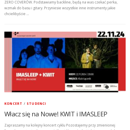
ZERO COVERÓW. Podstawiamy backline, będą na was czekać perka,
wzmak do basu i gitary. Przyniesie wszystkie inne instrumenty jakie
chcielibyście …
KONCERT
/
STUDENCI
Włacz się na Nowe! KWIT i IMASLEEP
Zapraszamy na kolejny koncert cyklu Pozostajemy przy zmienionej