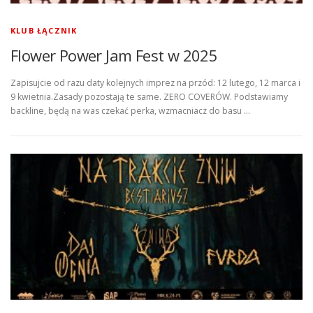
KLUB ŁĄCZNIK
Flower Power Jam Fest w 2025
Zapisujcie od razu daty kolejnych imprez na przód: 12 lutego, 12 marca i
9 kwietnia.Zasady pozostają te same. ZERO COVERÓW. Podstawiamy
backline, będą na was czekać perka, wzmacniacz do basu …