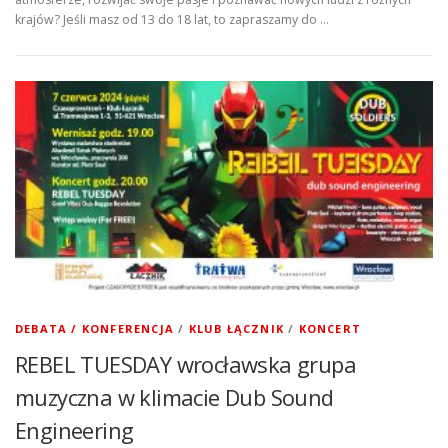
krajów? Jeśli masz od 13 do 18 lat, to zapraszamy do …
DEBATA / KONFERENCJA
/
KLUB ŁĄCZNIK
/
KONCERT
REBEL TUESDAY wrocławska grupa
muzyczna w klimacie Dub Sound
Engineering