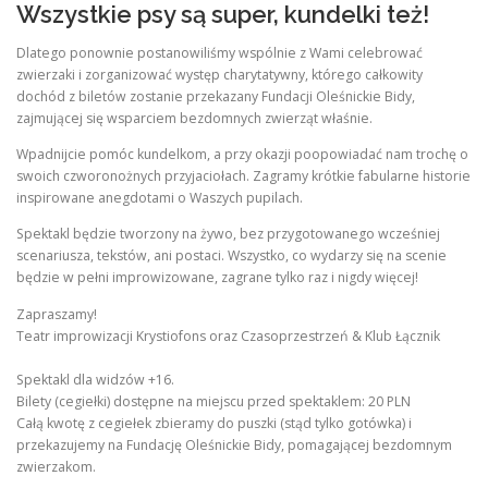
Wszystkie psy są super, kundelki też!
Dlatego ponownie postanowiliśmy wspólnie z Wami celebrować
zwierzaki i zorganizować występ charytatywny, którego całkowity
dochód z biletów zostanie przekazany Fundacji Oleśnickie Bidy,
zajmującej się wsparciem bezdomnych zwierząt właśnie.
Wpadnijcie pomóc kundelkom, a przy okazji poopowiadać nam trochę o
swoich czworonożnych przyjaciołach. Zagramy krótkie fabularne historie
inspirowane anegdotami o Waszych pupilach.
Spektakl będzie tworzony na żywo, bez przygotowanego wcześniej
scenariusza, tekstów, ani postaci. Wszystko, co wydarzy się na scenie
będzie w pełni improwizowane, zagrane tylko raz i nigdy więcej!
Zapraszamy!
Teatr improwizacji Krystiofons oraz Czasoprzestrzeń & Klub Łącznik
Spektakl dla widzów +16.
Bilety (cegiełki) dostępne na miejscu przed spektaklem: 20 PLN
Całą kwotę z cegiełek zbieramy do puszki (stąd tylko gotówka) i
przekazujemy na Fundację Oleśnickie Bidy, pomagającej bezdomnym
zwierzakom.