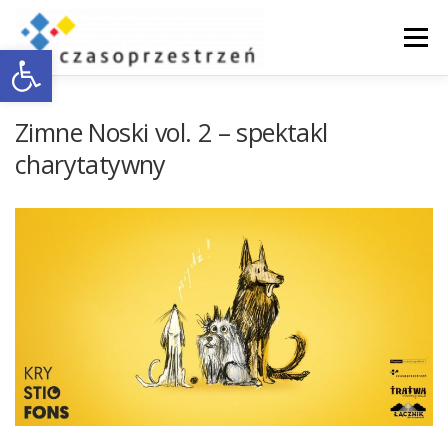
Przejdź
do
Menu
Otwórz pasek narzędzi
treści
O NAS
WSPÓŁPRACA Z BIZNESEM
Zimne Noski vol. 2 – spektakl
charytatywny
DOSTĘPNOŚĆ
AKTUALNOŚCI
ENGLISH
KONTAKT