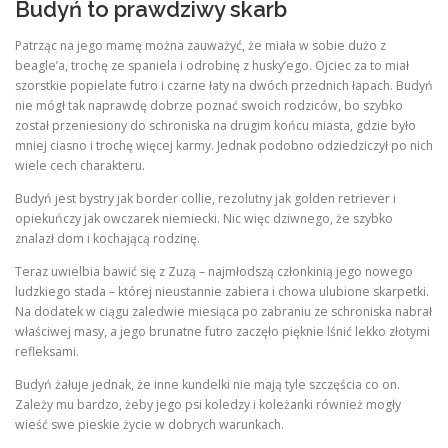
Budyń to prawdziwy skarb
Patrząc na jego mamę można zauważyć, że miała w sobie dużo z
beagle’a, trochę ze spaniela i odrobinę z husky’ego. Ojciec za to miał
szorstkie popielate futro i czarne łaty na dwóch przednich łapach. Budyń
nie mógł tak naprawdę dobrze poznać swoich rodziców, bo szybko
został przeniesiony do schroniska na drugim końcu miasta, gdzie było
mniej ciasno i trochę więcej karmy. Jednak podobno odziedziczył po nich
wiele cech charakteru.
Budyń jest bystry jak border collie, rezolutny jak golden retriever i
opiekuńczy jak owczarek niemiecki. Nic więc dziwnego, że szybko
znalazł dom i kochającą rodzinę.
Teraz uwielbia bawić się z Zuzą – najmłodszą członkinią jego nowego
ludzkiego stada – której nieustannie zabiera i chowa ulubione skarpetki.
Na dodatek w ciągu zaledwie miesiąca po zabraniu ze schroniska nabrał
właściwej masy, a jego brunatne futro zaczęło pięknie lśnić lekko złotymi
refleksami.
Budyń żałuje jednak, że inne kundelki nie mają tyle szczęścia co on.
Zależy mu bardzo, żeby jego psi koledzy i koleżanki również mogły
wieść swe pieskie życie w dobrych warunkach.