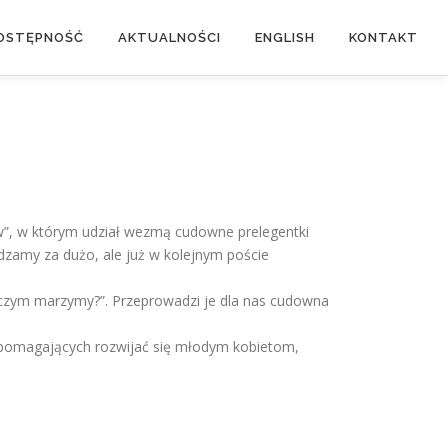
OSTĘPNOŚĆ
AKTUALNOŚCI
ENGLISH
KONTAKT
ów”, w którym udział wezmą cudowne prelegentki
dzamy za dużo, ale już w kolejnym poście
o czym marzymy?”. Przeprowadzi je dla nas cudowna
ji pomagających rozwijać się młodym kobietom,