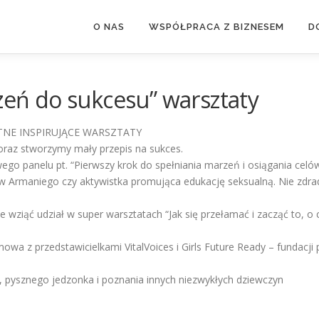
O NAS
WSPÓŁPRACA Z BIZNESEM
D
rzeń do sukcesu” warsztaty
ATNE INSPIRUJĄCE WARSZTATY
raz stworzymy mały przepis na sukces.
wego panelu pt. “Pierwszy krok do spełniania marzeń i osiągania cel
 Armaniego czy aktywistka promująca edukację seksualną. Nie zdra
 wziąć udział w super warsztatach “Jak się przełamać i zacząć to, 
zmowa z przedstawicielkami VitalVoices i Girls Future Ready – fundac
 pysznego jedzonka i poznania innych niezwykłych dziewczyn