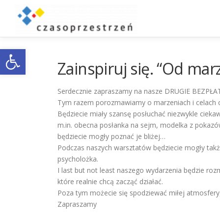
Przejdź
do
treści
Otwórz pasek narzędzi
Zainspiruj się. “Od ma
Serdecznie zapraszamy na nasze DRUGIE BEZPŁ
Tym razem porozmawiamy o marzeniach i celach o
Będziecie miały szansę posłuchać niezwykle cieka
m.in. obecna posłanka na sejm, modelka z pokazów
będziecie mogły poznać je bliżej…
Podczas naszych warsztatów będziecie mogły także
psycholożka.
I last but not least naszego wydarzenia będzie ro
które realnie chcą zacząć działać.
Poza tym możecie się spodziewać miłej atmosfery,
Zapraszamy