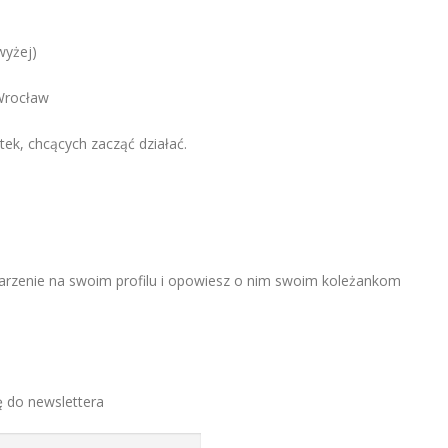
wyżej)
Wrocław
tek, chcących zacząć działać.
darzenie na swoim profilu i opowiesz o nim swoim koleżankom
ę do newslettera