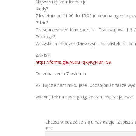
Najważniejsze informacje:
Kiedy?
7 kwietnia od 11:00 do 15:00 (dokładna agenda po
Gdzie?
Czasoprzestrzeń Klub Łącznik – Tramwajowa 1-3 
Dla kogo?
Wszystkich młodych dziewczyn – licealistek, studen
ZAPISY:
https://forms.gle/AuouTqRyKyJ4BrTG9
Do zobaczenia 7 kwietnia
PS. Będzie nam miło, jeżeli udostępnisz nasze wy
wpadnij też na naszego ig: zostan_inspiracja_zwzt
Chcesz wiedzieć co się u nas dzieje? Zapisz si
Imię