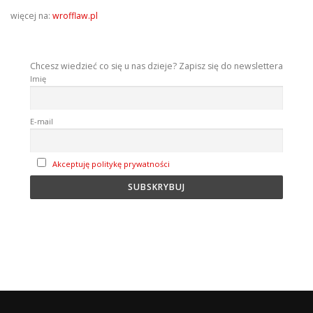
więcej na:
wrofflaw.pl
Chcesz wiedzieć co się u nas dzieje? Zapisz się do newslettera
Imię
E-mail
Akceptuję politykę prywatności