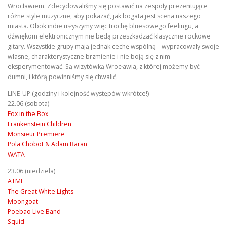
Wrocławiem. Zdecydowaliśmy się postawić na zespoły prezentujące
różne style muzyczne, aby pokazać, jak bogata jest scena naszego
miasta. Obok indie usłyszymy więc trochę bluesowego feelingu, a
dźwiękom elektronicznym nie będą przeszkadzać klasycznie rockowe
gitary. Wszystkie grupy mają jednak cechę wspólną – wypracowały swoje
własne, charakterystyczne brzmienie i nie boją się z nim
eksperymentować. Są wizytówką Wrocławia, z której możemy być
dumni, i którą powinniśmy się chwalić.
LINE-UP (godziny i kolejność występów wkrótce!)
22.06 (sobota)
Fox in the Box
Frankenstein Children
Monsieur Premiere
Pola Chobot & Adam Baran
WATA
23.06 (niedziela)
ATME
The Great White Lights
Moongoat
Poebao Live Band
Squid