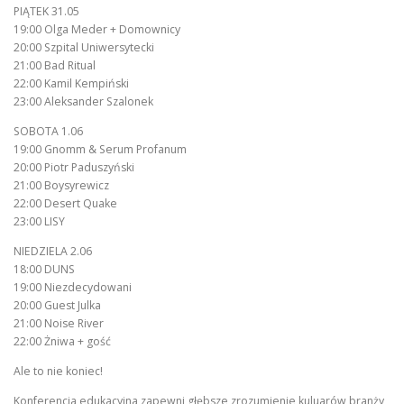
PIĄTEK 31.05
19:00 Olga Meder + Domownicy
20:00 Szpital Uniwersytecki
21:00 Bad Ritual
22:00 Kamil Kempiński
23:00 Aleksander Szalonek
SOBOTA 1.06
19:00 Gnomm & Serum Profanum
20:00 Piotr Paduszyński
21:00 Boysyrewicz
22:00 Desert Quake
23:00 LISY
NIEDZIELA 2.06
18:00 DUNS
19:00 Niezdecydowani
20:00 Guest Julka
21:00 Noise River
22:00 Żniwa + gość
Ale to nie koniec!
Konferencja edukacyjna zapewni głębsze zrozumienie kuluarów branży