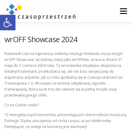
Przejdź
do
Menu
Otwórz pasek narzędzi
treści
O NAS
WSPÓŁPRACA Z BIZNESEM
wrOFF Showcase 2024
Nadszedł czas na najnowszą odsłonę naszego festiwalu muzycznego!
DOSTĘPNOŚĆ
AKTUALNOŚCI
ENGLISH
wrOFF Showcase, wcześniej znany jako wrOFFław, wraca w dniach 31
maja do 2 czerwca 2024 roku. Ta wrocławska inicjatywa, skupiona na
lokalnych talentach, przekształca się, ale nie traci swojej pasji do
wspierania artystów. Jak co roku spotkamy się w Czasoprzestrzeni (ul.
KONTAKT
Tramwajowa 1-3, Wrocław), na terenie zabytkowej zajezdni
tramwajowej, która na te trzy dni zamieni się w pełną muzyki oazę
przedwakacyjnego chillu.
Co na Ciebie czeka?
15 energetycznych koncertów, prezentujących różnorodność muzyczną
Dolnego Śląska, począwszy od rocka i popu, aż po elektronikę.
Pamiętajcie, że wstęp na koncerty jest darmowy!