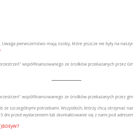
na. Uwaga pierwszeństwo mają osoby, które jeszcze nie były na nasz
9
przestrzeń” współfinansowanego ze środków przekazanych przez G
przestrzeń” współfinansowanego ze środków przekazanych przez gm
b ze szczególnymi potrzebami. Wszystkich, którzy chcą otrzymać na
j 5 dni przed wydarzeniem lub skontaktowanie się z nami pod adre
JTJBDEyW7