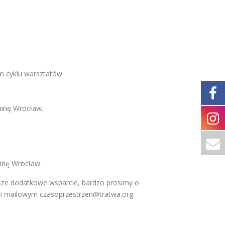
ym cyklu warsztatów
minę Wrocław.
inę Wrocław.
sze dodatkowe wsparcie, bardzo prosimy o
sem mailowym
czasoprzestrzen@tratwa.org
.