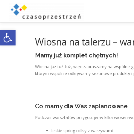
Przejdź
do
treści
Otwórz pasek narzędzi
Wiosna na talerzu – wa
M
amy już komplet chętnych!
Wiosna już tuż-tuż, więc zapraszamy na wspólne go
którym wspólnie odkrywamy sezonowe produkty i pr
Co mamy dla Was zaplanowane
Podczas warsztatów przygotujemy kilka wiosennyc
lekkie spring rollsy z warzywami