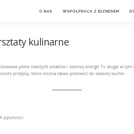
O NAS
WSPÓŁPRACA Z BIZNESEM
D
rsztaty kulinarne
towanie pełne świeżych smaków i zielonej energii! To drugie w tym 
oste przepisy, które można łatwo przenieść do własnej kuchni.
h pyszności: