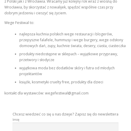
z Polski jak i z Wrocławia. Wracamy już kolejny rok wraz z wiosną do
Wrocławia, by skorzystać z nowalijek, spędzić wspólnie czas przy
dobrym jedzeniu i cieszyć się życiem.
Wege Festiwal to:
najlepsza kuchnia polskich wege restauracji i blogerów,
przepyszne falafele, hummusy i wege burgery, wege odsłony
domowych dań, zupy, kuchnie świata, desery, ciasta, ciasteczka
produkty niedostępne w sklepach – wyjątkowe przyprawy,
przetwory i słodycze
wyjątkowa moda bez dodatków skóry i futra od młodych
projektantów
książki, kosmetyki cruelty free, produkty dla dzieci
kontakt dla wystawców:
wegefestiwal@gmail.com
Chcesz wiedzieć co się u nas dzieje? Zapisz się do newslettera
Imię