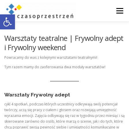
Przejdź
do
Menu
Otwórz pasek narzędzi
treści
O NAS
WSPÓŁPRACA Z BIZNESEM
Warsztaty teatralne | Frywolny adept
i Frywolny weekend
DOSTĘPNOŚĆ
AKTUALNOŚCI
ENGLISH
Powracamy do was z kolejnymi warsztatami teatralnymi!
Tym razem mamy do zaoferowania dwa moduły warsztatów!
KONTAKT
Warsztaty
Frywolny adept
cykl 4 spotkań, podczas których uczestnicy odkrywają swój potencjał
twórczy, uczą się pracy z ciałem i głosem oraz rozwijają umiejętność
wyrażania emocji. Zajęcia odbywają się raz w tygodniu przez miesiąc i są
skierowane zarówno do osób, które marzą o scenie, jak i do tych, które
chcą poprawić swoją pewność siebie i umiejętności komunikacyjne w