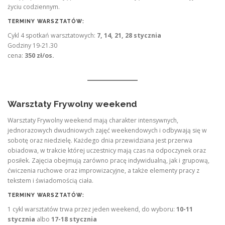
życiu codziennym.
TERMINY WARSZTATÓW:
Cykl 4 spotkań warsztatowych:
7, 14, 21, 28 stycznia
Godziny 19-21.30
cena:
350 zł/os.
Warsztaty Frywolny
weekend
Warsztaty Frywolny weekend mają charakter intensywnych,
jednorazowych dwudniowych zajęć weekendowych i odbywają się w
sobotę oraz niedzielę. Każdego dnia przewidziana jest przerwa
obiadowa, w trakcie której uczestnicy mają czas na odpoczynek oraz
posiłek. Zajęcia obejmują zarówno pracę indywidualną, jak i grupową,
ćwiczenia ruchowe oraz improwizacyjne, a także elementy pracy z
tekstem i świadomością ciała.
TERMINY WARSZTATÓW:
1 cykl warsztatów trwa przez jeden weekend, do wyboru:
10-11
stycznia
albo
17-18 stycznia