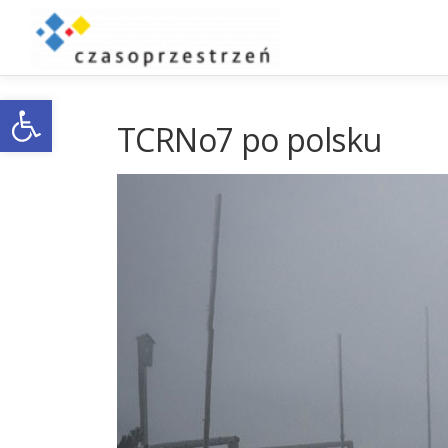
Przejdź
do
treści
Otwórz pasek narzędzi
TCRNo7 po polsku