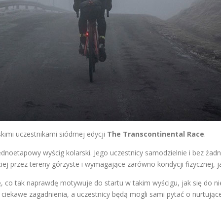
kimi uczestnikami siódmej edycji
The Transcontinental Race
.
ednoetapowy wyścig kolarski. Jego uczestnicy samodzielnie i bez ża
ej przez tereny górzyste i wymagające zarówno kondycji fizycznej, ja
, co tak naprawdę motywuje do startu w takim wyścigu, jak się do nie
 ciekawe zagadnienia, a uczestnicy będą mogli sami pytać o nurtujące