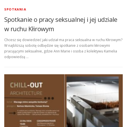
SPOTKANIA
Spotkanie o pracy seksualnej i jej udziale
w ruchu Kłirowym
Chcesz się dowiedzieć jaki udział ma praca seksualna w ruchu Kłirowym?
W najbliższą sobotę odbędzie się spotkanie z osobami kłirowymi
pracującymi seksualnie, gdzie Ann Marie i osoba z kolektywu Kamelia
odpowiedzą …