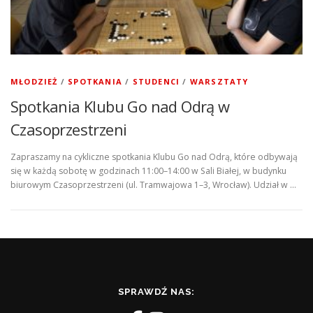
MŁODZIEŻ
/
SPOTKANIA
/
STUDENCI
/
WARSZTATY
Spotkania Klubu Go nad Odrą w
Czasoprzestrzeni
Zapraszamy na cykliczne spotkania Klubu Go nad Odrą, które odbywają
się w każdą sobotę w godzinach 11:00–14:00 w Sali Białej, w budynku
biurowym Czasoprzestrzeni (ul. Tramwajowa 1–3, Wrocław). Udział w …
SPRAWDŹ NAS: