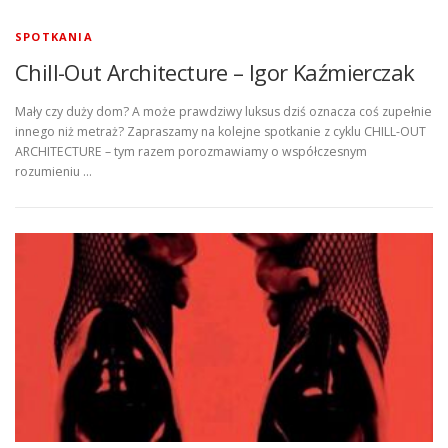
SPOTKANIA
Chill-Out Architecture – Igor Kaźmierczak
Mały czy duży dom? A może prawdziwy luksus dziś oznacza coś zupełnie
innego niż metraż? Zapraszamy na kolejne spotkanie z cyklu CHILL-OUT
ARCHITECTURE – tym razem porozmawiamy o współczesnym
rozumieniu …