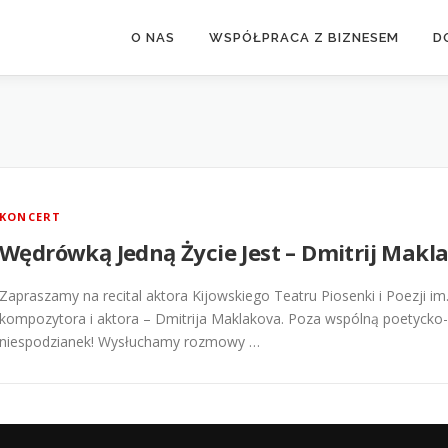
O NAS
WSPÓŁPRACA Z BIZNESEM
D
KONCERT
Wędrówką Jedną Życie Jest – Dmitrij Makla
Zapraszamy na recital aktora Kijowskiego Teatru Piosenki i Poezji i
kompozytora i aktora – Dmitrija Maklakova. Poza wspólną poetyck
niespodzianek! Wysłuchamy rozmowy …