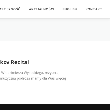
OSTĘPNOŚĆ
AKTUALNOŚCI
ENGLISH
KONTAKT
kov Recital
m. Włodzimierza Wysockiego, reżysera,
o-muzyczną podróżą mamy dla Was więcej