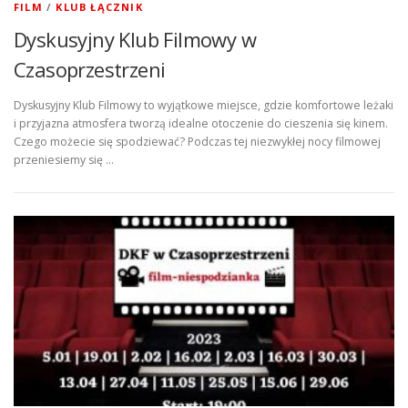
FILM
/
KLUB ŁĄCZNIK
Dyskusyjny Klub Filmowy w
Czasoprzestrzeni
Dyskusyjny Klub Filmowy to wyjątkowe miejsce, gdzie komfortowe leżaki
i przyjazna atmosfera tworzą idealne otoczenie do cieszenia się kinem.
Czego możecie się spodziewać? Podczas tej niezwykłej nocy filmowej
przeniesiemy się …