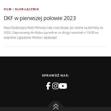
FILM
/
KLUB ŁĄCZNIK
DKF w pierwszej połowie 2023
Nasz Dyskusyjny Klub Filmowy cały czas działa. Już znane są terminy na
2023. Zapraszamy do klubu Łącznik w co drugi czwartek o 19:00 na
wspólne oglądanie filmów i dyskusje!
SPRAWDŹ NAS: