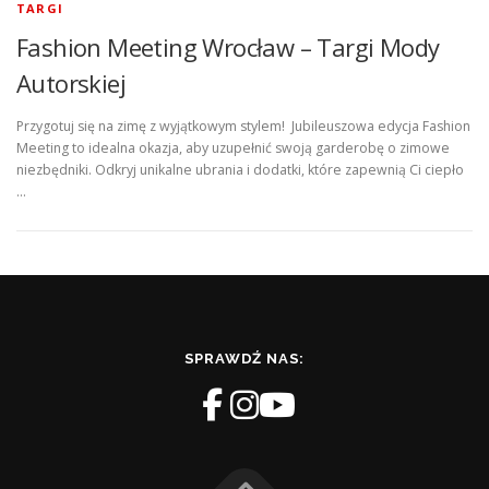
TARGI
Fashion Meeting Wrocław – Targi Mody
Autorskiej
Przygotuj się na zimę z wyjątkowym stylem! Jubileuszowa edycja Fashion
Meeting to idealna okazja, aby uzupełnić swoją garderobę o zimowe
niezbędniki. Odkryj unikalne ubrania i dodatki, które zapewnią Ci ciepło
…
SPRAWDŹ NAS: