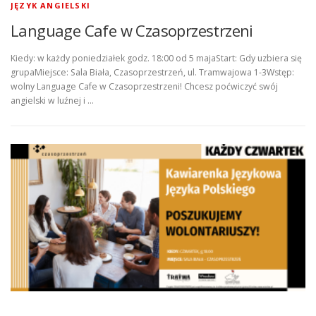
JĘZYK ANGIELSKI
Language Cafe w Czasoprzestrzeni
Kiedy: w każdy poniedziałek godz. 18:00 od 5 majaStart: Gdy uzbiera się
grupaMiejsce: Sala Biała, Czasoprzestrzeń, ul. Tramwajowa 1-3Wstęp:
wolny Language Cafe w Czasoprzestrzeni! Chcesz poćwiczyć swój
angielski w luźnej i …