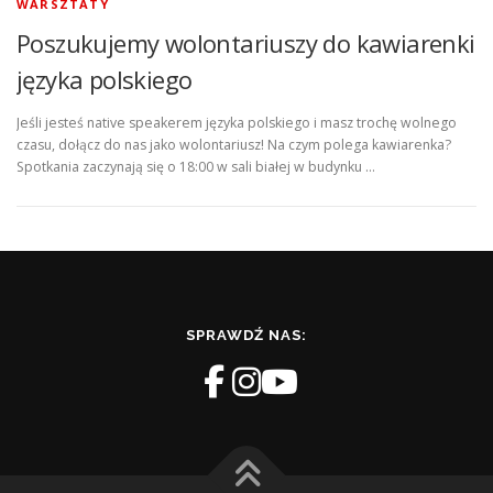
WARSZTATY
Poszukujemy wolontariuszy do kawiarenki
języka polskiego
Jeśli jesteś native speakerem języka polskiego i masz trochę wolnego
czasu, dołącz do nas jako wolontariusz! Na czym polega kawiarenka?
Spotkania zaczynają się o 18:00 w sali białej w budynku …
SPRAWDŹ NAS: