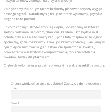
naszych terenów zielonych na przyjście wiosny!
Co będziemy robić? Tym razem będziemy planować przyszły wygląd
naszego ogrodu. Naradzimy się też, jakie prace wykonamy, gdy tylko
pogoda na to pozwoli.
Po co to robimy? Jak tylko zrobi się ciepło, udostępnimy nasz teren
zielony rodzinom, seniorom, dzieciom i każdemu, kto będzie miał
ochotę przyjść i z niego skorzystać. Będzie tutaj znajdować się ogród
społeczny, gdzie rozstawimy leżaki i postawimy szklarnię. Planujemy w
tym miejscu animowanie gier i zabaw dla społeczności lokalnej,
prowadzenie warsztatów z kompostowania, robienia hoteli dla
owadów, budek dla ptaków etc.
Chętnych wolontariuszy prosimy o kontakt na
ajakielaszek@tratwa.org
.
Chcesz wiedzieć co się u nas dzieje? Zapisz się do newslettera
Imię
E-mail