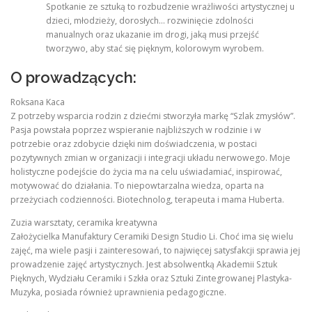
Spotkanie ze sztuką to rozbudzenie wrażliwości artystycznej u
dzieci, młodzieży, dorosłych… rozwinięcie zdolności
manualnych oraz ukazanie im drogi, jaką musi przejść
tworzywo, aby stać się pięknym, kolorowym wyrobem.
O prowadzących:
Roksana Kaca
Z potrzeby wsparcia rodzin z dziećmi stworzyła markę “Szlak zmysłów”.
Pasja powstała poprzez wspieranie najbliższych w rodzinie i w
potrzebie oraz zdobycie dzięki nim doświadczenia, w postaci
pozytywnych zmian w organizacji i integracji układu nerwowego. Moje
holistyczne podejście do życia ma na celu uświadamiać, inspirować,
motywować do działania. To niepowtarzalna wiedza, oparta na
przeżyciach codzienności. Biotechnolog, terapeuta i mama Huberta.
Zuzia warsztaty, ceramika kreatywna
Założycielka Manufaktury Ceramiki Design Studio Li. Choć ima się wielu
zajęć, ma wiele pasji i zainteresowań, to najwięcej satysfakcji sprawia jej
prowadzenie zajęć artystycznych. Jest absolwentką Akademii Sztuk
Pięknych, Wydziału Ceramiki i Szkła oraz Sztuki Zintegrowanej Plastyka-
Muzyka, posiada również uprawnienia pedagogiczne.