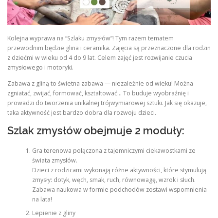
Kolejna wyprawa na “Szlaku zmysłów”! Tym razem tematem
przewodnim będzie glina i ceramika. Zajęcia są przeznaczone dla rodzin
z dziećmi w wieku od 4 do 9 lat. Celem zajęć jest rozwijanie czucia
zmysłowego i motoryki.
Zabawa z gliną to świetna zabawa — niezależnie od wieku! Można
zgniatać, zwijać, formować, kształtować… To buduje wyobraźnię i
prowadzi do tworzenia unikalnej trójwymiarowej sztuki. Jak się okazuje,
taka aktywność jest bardzo dobra dla rozwoju dzieci.
Szlak zmysłów obejmuje 2 moduły:
Gra terenowa połączona z tajemniczymi ciekawostkami ze
świata zmysłów.
Dzieci z rodzicami wykonają różne aktywności, które stymulują
zmysły: dotyk, węch, smak, ruch, równowagę, wzrok i słuch.
Zabawa naukowa w formie podchodów zostawi wspomnienia
na lata!
Lepienie z gliny