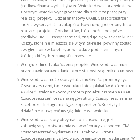
środków finansowych, chyba że Wnioskodawca przewidział w
złożonym wniosku wynagrodzenie dla siebie za pracę przy
realizacji projektu. Udział finansowy CKAiIL Czasoprzestrzeń
można wykorzystać na zakup środków i usług potrzebnych do
realizacji projektu. Opis kosztów, które można pokryć ze
środków CKAiIL Czasoprzestrzeń, znajduje się w załączniku nr 1.
Koszty, które nie mieszczą się w tym zakresie, powinny zostać
uwzględnione w kosztorysie wniosku z podaniem innych
źródeł, z których zostaną sfinansowane.
W ciągu 7 dni od zakończenia projektu Wnioskodawca musi
przedstawić sprawozdanie, które stanowi załącznik do umowy.
Wnioskodawca może skorzystać z możliwości promocyjnych
Czasoprzestrzeni, tzn. z wydruku ulotek, plakatów do formatu
A3 (ilość ustalona z koordynatorem projektu z ramienia CKAIL
Czasoprzestrzeń) oraz z zasięgów strony Czasoprzestrzeni na
Facebooku i Instagrama ck_czasoprzestrzeń. Koszty tych
działań nie muszą być uwzględnione we wniosku.
Wnioskodawca, który otrzymał dofinansowanie, jest
zobowiązany do stworzenia we współpracy z zespołem CKAiIL
Czasoprzestrzeń wydarzenia na Facebooku. Strona
Czasoprzestrzeni musi być współorganizatorem wydarzenia. W