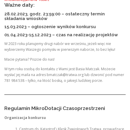
Ważne daty:
28.02.2023, godz. 23:59:00 – ostateczny termin
składania wniosków
15.03.2023 – ogłoszenie wyników konkursu
01.04.2023-15.12.2023 – czas na realizację projektów
W 2023 roku planujemy drugi nabór we wrześniu, jeżeli więc nie
wybierzemy Waszego pomysłu w pierwszym naborze, to bez lęku!
Macie pytania? Piszcie do nas!
W tym roku osobą do kontaktu z Wami jest Basia Matczak. Możecie
wysłać jej maila na adres
bmatczak@tratwa.org
lub dzwonić pod numer
781 984 538 – tylko, na litość boską, o jakiejś ludzkiej porze.
Regulamin MikroDotacji Czasoprzestrzeni
Organizacja konkursu
Centrum ds. Katastrof i Klęsk Żywiołowych Tratwa, prowadzące