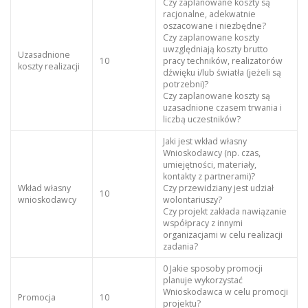
Czy zaplanowane koszty są
racjonalne, adekwatnie
oszacowane i niezbędne?
Czy zaplanowane koszty
uwzględniają koszty brutto
Uzasadnione
10
pracy techników, realizatorów
koszty realizacji
dźwięku i/lub światła (jeżeli są
potrzebni)?
Czy zaplanowane koszty są
uzasadnione czasem trwania i
liczbą uczestników?
Jaki jest wkład własny
Wnioskodawcy (np. czas,
umiejętności, materiały,
kontakty z partnerami)?
Wkład własny
Czy przewidziany jest udział
10
wnioskodawcy
wolontariuszy?
Czy projekt zakłada nawiązanie
współpracy z innymi
organizacjami w celu realizacji
zadania?
0 Jakie sposoby promocji
planuje wykorzystać
Wnioskodawca w celu promocji
Promocja
10
projektu?