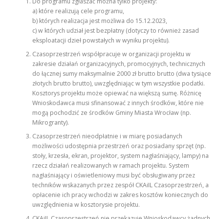
Do programu zgłaszać można tylko projekty:
a) które realizują cele programu,
b) których realizacja jest możliwa do 15.12.2023,
c) w których udział jest bezpłatny (dotyczy to również zasad
eksploatacji dzieł powstałych w wyniku projektu).
Czasoprzestrzeń współpracuje w organizacji projektu w
zakresie działań organizacyjnych, promocyjnych, technicznych
do łącznej sumy maksymalnie 2000 zł brutto brutto (dwa tysiące
złotych brutto brutto), uwzględniając w tym wszystkie podatki.
Kosztorys projektu może opiewać na większą sumę. Różnicę
Wnioskodawca musi sfinansować z innych środków, które nie
mogą pochodzić ze środków Gminy Miasta Wrocław (np.
Mikrogranty).
Czasoprzestrzeń nieodpłatnie i w miarę posiadanych
możliwości udostępnia przestrzeń oraz posiadany sprzęt (np.
stoły, krzesła, ekran, projektor, system nagłaśniający, lampy) na
rzecz działań realizowanych w ramach projektu. System
nagłaśniający i oświetleniowy musi być obsługiwany przez
techników wskazanych przez zespół CKAiIL Czasoprzestrzeń, a
opłacenie ich pracy wchodzi w zakres kosztów koniecznych do
uwzględnienia w kosztorysie projektu.
CKAiIL Czasoprzestrzeń nie przekazuje Wnioskodawcy żadnych