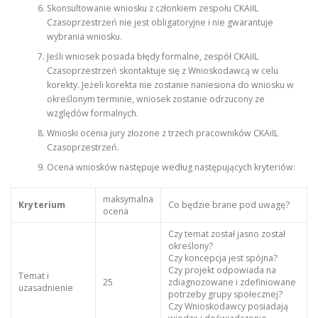
Skonsultowanie wniosku z członkiem zespołu CKAiIL
Czasoprzestrzeń nie jest obligatoryjne i nie gwarantuje
wybrania wniosku.
Jeśli wniosek posiada błędy formalne, zespół CKAiIL
Czasoprzestrzeń skontaktuje się z Wnioskodawcą w celu
korekty. Jeżeli korekta nie zostanie naniesiona do wniosku w
określonym terminie, wniosek zostanie odrzucony ze
względów formalnych.
Wnioski ocenia jury złożone z trzech pracowników CKAiIL
Czasoprzestrzeń.
Ocena wniosków następuje według następujących kryteriów:
maksymalna
Kryterium
Co będzie brane pod uwagę?
ocena
Czy temat został jasno został
określony?
Czy koncepcja jest spójna?
Czy projekt odpowiada na
Temat i
25
zdiagnozowane i zdefiniowane
uzasadnienie
potrzeby grupy społecznej?
Czy Wnioskodawcy posiadają