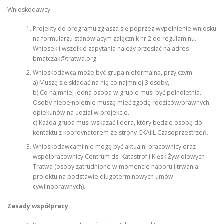
Wnioskodawcy
Projekty do programu zgłasza się poprzez wypełnienie wniosku
na formularzu stanowiącym załącznik nr 2 do regulaminu.
Wniosek i wszelkie zapytania należy przesłać na adres
bmatczak@tratwa.org
Wnioskodawcą może być grupa nieformalna, przy czym:
a) Muszą się składać na nią co najmniej 3 osoby,
b) Co najmniej jedna osoba w grupie musi być pełnoletnia.
Osoby niepełnoletnie muszą mieć zgodę rodziców/prawnych
opiekunów na udział w projekcie.
c) Każda grupa musi wskazać lidera, który będzie osobą do
kontaktu z koordynatorem ze strony CKAiIL Czasoprzestrzeń.
Wnioskodawcami nie mogą być aktualni pracownicy oraz
współpracownicy Centrum ds. Katastrof i Klęsk Żywiołowych
Tratwa (osoby zatrudnione w momencie naboru i trwania
projektu na podstawie długoterminowych umów
cywilnoprawnych).
Zasady współpracy