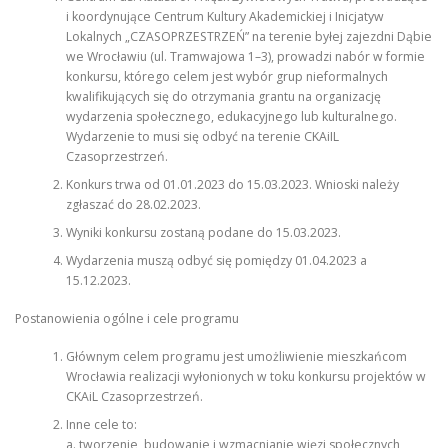
i koordynujące Centrum Kultury Akademickiej i Inicjatyw
Lokalnych „CZASOPRZESTRZEŃ” na terenie byłej zajezdni Dąbie
we Wrocławiu (ul. Tramwajowa 1–3), prowadzi nabór w formie
konkursu, którego celem jest wybór grup nieformalnych
kwalifikujących się do otrzymania grantu na organizację
wydarzenia społecznego, edukacyjnego lub kulturalnego.
Wydarzenie to musi się odbyć na terenie CKAiIL
Czasoprzestrzeń.
Konkurs trwa od 01.01.2023 do 15.03.2023. Wnioski należy
zgłaszać do 28.02.2023.
Wyniki konkursu zostaną podane do 15.03.2023.
Wydarzenia muszą odbyć się pomiędzy 01.04.2023 a
15.12.2023.
Postanowienia ogólne i cele programu
Głównym celem programu jest umożliwienie mieszkańcom
Wrocławia realizacji wyłonionych w toku konkursu projektów w
CKAiL Czasoprzestrzeń.
Inne cele to:
a. tworzenie, budowanie i wzmacnianie więzi społecznych,