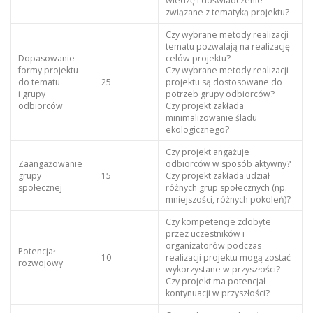
wiedzę i doświadczenie
związane z tematyką projektu?
Czy wybrane metody realizacji
tematu pozwalają na realizację
Dopasowanie
celów projektu?
formy projektu
Czy wybrane metody realizacji
do tematu
25
projektu są dostosowane do
i grupy
potrzeb grupy odbiorców?
odbiorców
Czy projekt zakłada
minimalizowanie śladu
ekologicznego?
Czy projekt angażuje
Zaangażowanie
odbiorców w sposób aktywny?
grupy
15
Czy projekt zakłada udział
społecznej
różnych grup społecznych (np.
mniejszości, różnych pokoleń)?
Czy kompetencje zdobyte
przez uczestników i
organizatorów podczas
Potencjał
10
realizacji projektu mogą zostać
rozwojowy
wykorzystane w przyszłości?
Czy projekt ma potencjał
kontynuacji w przyszłości?