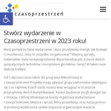
Przejdź
do
Menu
Otwórz pasek narzędzi
treści
O NAS
WSPÓŁPRACA Z BIZNESEM
Stwórz wydarzenie w
Czasoprzestrzeni w 2023 roku!
DOSTĘPNOŚĆ
AKTUALNOŚCI
ENGLISH
Masz pomysł na fajne wydarzenie i dużo pozytywnej energii, ale brakuje
Ci możliwości, żeby to wszystko zorganizować? Miejsca, sprzętu,
materiałów i kasy na wynagrodzenia dla prowadzących, a może dwóch
sympatycznych techników z kompletem głośników i lamp? W takim razie
KONTAKT
dobrze trafiłeś!
Od 1 stycznia rusza nabór do programu MikroDotacji w
Czasoprzestrzeni! Projekty mogą zgłaszać grupy nieformalne składające
się z co najmniej trzech osób, musisz więc wciągnąć w to jeszcze
przynajmniej dwóch kumpli/kumpel Razem będziecie mogli ubiegać się
o dotację, z której sfinansujecie koszty organizacji wydarzenia w
Czasoprzestrzeni. Miejsce i sprzęt, który posiadamy, oraz naszą pomoc
w promocji wydarzenia i pełne wsparcie organizacyjne macie w