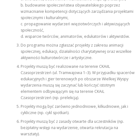
b. budowanie społeczeństwa obywatelskiego poprzez
wzmacnianie kompetencji dotyczących zarządzania projektami
społecznymi i kulturalnymi,
c. propagowanie wydarzeń więziotwórczych i aktywizujących
społeczność,
d. wsparcie twórców, animatorów, edukatorów i aktywistów.
Do programu można zgłaszać projekty z zakresu animacji
społecznej, edukacji, działalności charytatywnej oraz wszelkie
aktywności kulturotwórcze i artystyczne.
Projekty muszą być realizowane na terenie CKAiIL
Czasoprzestrzeń (ul. Tramwajowa 1–3). W przypadku spacerów
edukacyjnych i gier terenowych po obszarze Wielkiej Wyspy
wydarzenia muszą się zaczynać lub kończyć istotnym
elementem odbywającym się na terenie CKAiL
Czasoprzestrzeń (np. prelekcją).
Projekty mogą być zarówno jednodniowe, kilkudniowe, jak i
cykliczne (np. cykl spotkań).
Projekty muszą być z zasady otwarte dla uczestników (np.
bezpłatny wstęp na wydarzenie, otwarta rekrutacja na
warsztaty).