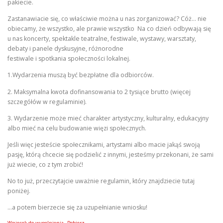
pakiecie.
Zastanawiacie się, co właściwie można u nas zorganizować? Cóż… nie
obiecamy, że wszystko, ale prawie wszystko Na co dzień odbywają się
u nas koncerty, spektakle teatralne, festiwale, wystawy, warsztaty,
debaty i panele dyskusyjne, różnorodne
festiwale i spotkania społeczności lokalnej.
1.Wydarzenia muszą być bezpłatne dla odbiorców.
2. Maksymalna kwota dofinansowania to 2 tysiące brutto (więcej
szczegółów w regulaminie).
3. Wydarzenie może mieć charakter artystyczny, kulturalny, edukacyjny
albo mieć na celu budowanie więzi społecznych.
Jeśli więc jesteście społecznikami, artystami albo macie jakąś swoją
pasję, którą chcecie się podzielić z innymi, jesteśmy przekonani, że sami
już wiecie, co z tym zrobić!
No to już, przeczytajcie uważnie regulamin, który znajdziecie tutaj
poniżej.
…a potem bierzecie się za uzupełnianie wniosku!
Wniosek-do-wypelnienia
Pobierz