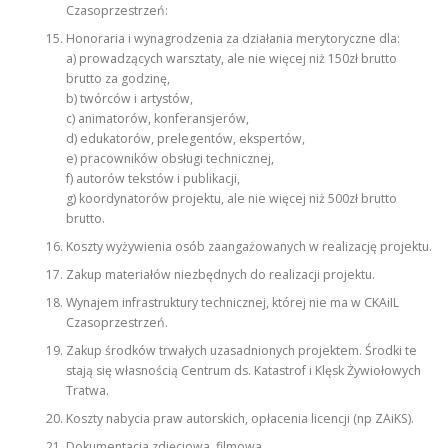
Czasoprzestrzeń:
Honoraria i wynagrodzenia za działania merytoryczne dla:
a) prowadzących warsztaty, ale nie więcej niż 150zł brutto
brutto za godzinę,
b) twórców i artystów,
c) animatorów, konferansjerów,
d) edukatorów, prelegentów, ekspertów,
e) pracowników obsługi technicznej,
f) autorów tekstów i publikacji,
g) koordynatorów projektu, ale nie więcej niż 500zł brutto
brutto.
Koszty wyżywienia osób zaangażowanych w realizację projektu.
Zakup materiałów niezbędnych do realizacji projektu.
Wynajem infrastruktury technicznej, której nie ma w CKAiIL
Czasoprzestrzeń.
Zakup środków trwałych uzasadnionych projektem. Środki te
stają się własnością Centrum ds. Katastrof i Klęsk Żywiołowych
Tratwa.
Koszty nabycia praw autorskich, opłacenia licencji (np ZAiKS).
Dokumentacja zdjęciowa, filmowa.