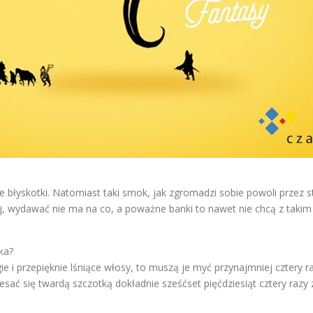
ne błyskotki. Natomiast taki smok, jak zgromadzi sobie powoli przez 
j, wydawać nie ma na co, a poważne banki to nawet nie chcą z tak
ka?
gie i przepięknie lśniące włosy, to muszą je myć przynajmniej cztery 
zesać się twardą szczotką dokładnie sześćset pięćdziesiąt cztery raz