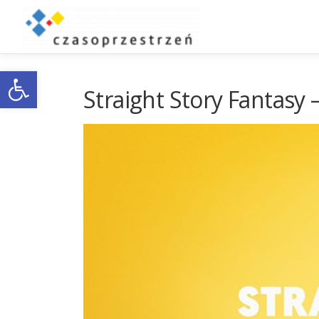
Przejdź
do
treści
Otwórz pasek narzędzi
Straight Story Fantasy