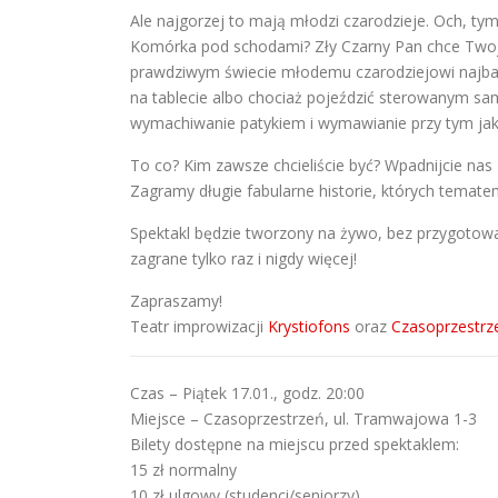
Ale najgorzej to mają młodzi czarodzieje. Och, ty
Komórka pod schodami? Zły Czarny Pan chce Twojej 
prawdziwym świecie młodemu czarodziejowi najbardz
na tablecie albo chociaż pojeździć sterowanym sa
wymachiwanie patykiem i wymawianie przy tym jak
To co? Kim zawsze chcieliście być? Wpadnijcie nas
Zagramy długie fabularne historie, których tema
Spektakl będzie tworzony na żywo, bez przygotowa
zagrane tylko raz i nigdy więcej!
Zapraszamy!
Teatr improwizacji
Krystiofons
oraz
Czasoprzestrz
Czas – Piątek 17.01., godz. 20:00
Miejsce – Czasoprzestrzeń, ul. Tramwajowa 1-3
Bilety dostępne na miejscu przed spektaklem:
15 zł normalny
10 zł ulgowy (studenci/seniorzy)