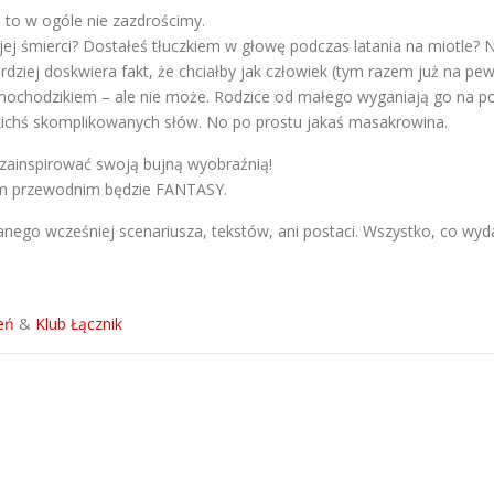
m to w ogóle nie zazdrościmy.
śmierci? Dostałeś tłuczkiem w głowę podczas latania na miotle? Nic
iej doskwiera fakt, że chciałby jak człowiek (tym razem już na pewn
mochodzikiem – ale nie może. Rodzice od małego wyganiają go na po
ichś skomplikowanych słów. No po prostu jakaś masakrowina.
 zainspirować swoją bujną wyobraźnią!
tem przewodnim będzie FANTASY.
nego wcześniej scenariusza, tekstów, ani postaci. Wszystko, co wyda
eń
&
Klub Łącznik