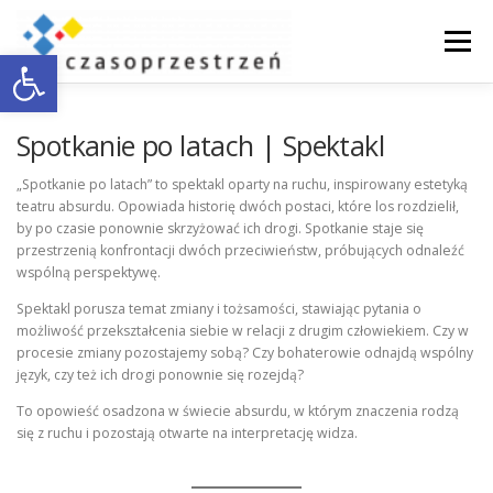
Przejdź
do
Menu
Otwórz pasek narzędzi
treści
O NAS
WSPÓŁPRACA Z BIZNESEM
Spotkanie po latach | Spektakl
„Spotkanie po latach” to spektakl oparty na ruchu, inspirowany estetyką
teatru absurdu. Opowiada historię dwóch postaci, które los rozdzielił,
DOSTĘPNOŚĆ
AKTUALNOŚCI
ENGLISH
by po czasie ponownie skrzyżować ich drogi. Spotkanie staje się
przestrzenią konfrontacji dwóch przeciwieństw, próbujących odnaleźć
wspólną perspektywę.
KONTAKT
Spektakl porusza temat zmiany i tożsamości, stawiając pytania o
możliwość przekształcenia siebie w relacji z drugim człowiekiem. Czy w
procesie zmiany pozostajemy sobą? Czy bohaterowie odnajdą wspólny
język, czy też ich drogi ponownie się rozejdą?
To opowieść osadzona w świecie absurdu, w którym znaczenia rodzą
się z ruchu i pozostają otwarte na interpretację widza.