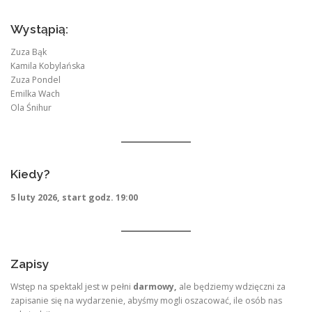
Wystąpią:
Zuza Bąk
Kamila Kobylańska
Zuza Pondel
Emilka Wach
Ola Śnihur
Kiedy?
5 luty 2026, start godz. 19:00
Zapisy
Wstęp na spektakl jest w pełni
darmowy,
ale będziemy wdzięczni za
zapisanie się na wydarzenie, abyśmy mogli oszacować, ile osób nas