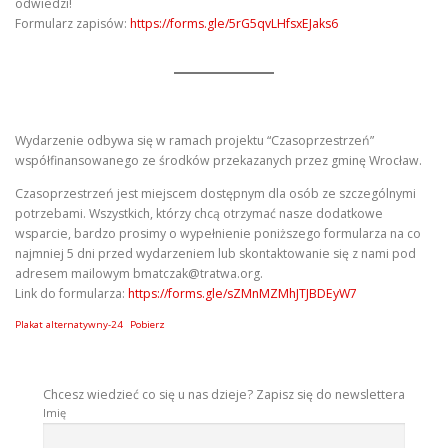
odwiedzi!
Formularz zapisów:
https://forms.gle/5rG5qvLHfsxEJaks6
Wydarzenie odbywa się w ramach projektu “Czasoprzestrzeń”
współfinansowanego ze środków przekazanych przez gminę Wrocław.
Czasoprzestrzeń jest miejscem dostępnym dla osób ze szczególnymi
potrzebami. Wszystkich, którzy chcą otrzymać nasze dodatkowe
wsparcie, bardzo prosimy o wypełnienie poniższego formularza na co
najmniej 5 dni przed wydarzeniem lub skontaktowanie się z nami pod
adresem mailowym
bmatczak@tratwa.org
.
Link do formularza:
https://forms.gle/sZMnMZMhJTJBDEyW7
Plakat alternatywny-24
Pobierz
Chcesz wiedzieć co się u nas dzieje? Zapisz się do newslettera
Imię