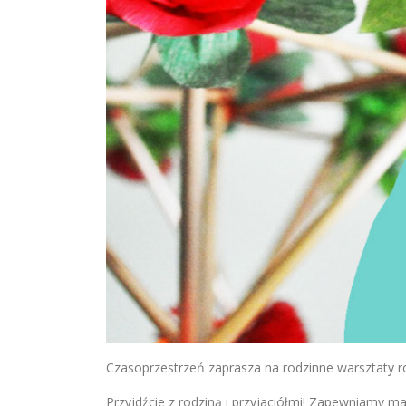
Czasoprzestrzeń zaprasza na rodzinne warsztaty r
Przyjdźcie z rodziną i przyjaciółmi! Zapewniamy mat