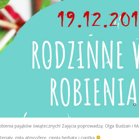
obienia pająków świątecznych! Zajęcia poprowadzą: Olga Budzan i Ma
eriały, miłą atmosferę, ciepłą herbatę i ciastka