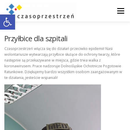
Przejdź
do
Menu
Otwórz pasek narzędzi
treści
O NAS
WSPÓŁPRACA Z BIZNESEM
Przyłbice dla szpitali
Czasoprzestrzeń włącza się do działań przeciwko epidemii! Nasi
wolontariusze wytwarzają przyłbice służące do ochrony twarzy, które
DOSTĘPNOŚĆ
AKTUALNOŚCI
ENGLISH
następnie są przekazywane w miejsca, gdzie trwa walka z
koronawirusem. Prace nadzoruje Dolnośląskie Ochotnicze Pogotowie
Ratunkowe. Dziękujemy bardzo wszystkim osobom zaangażowanym w
KONTAKT
te działania, jesteście wspaniali!