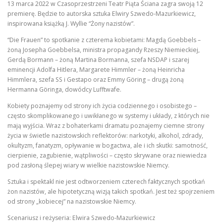
13 marca 2022 w Czasoprzestrzeni Teatr Piąta Ściana zagra swoją 12
premierę. Będzie to autorska sztuka Elwiry Szwedo-Mazurkiewicz,
inspirowana książką J. Wyllie “Żony nazistów”.
“Die Frauen” to spotkanie z czterema kobietami: Magdą Goebbels –
żoną Josepha Goebbelsa, ministra propagandy Rzeszy Niemieckiej,
Gerdą Bormann – żoną Martina Bormanna, szefa NSDAP i szarej
eminencji Adolfa Hitlera, Margarete Himmler – żoną Heinricha
Himmlera, szefa SS i Gestapo oraz Emmy Göring – drugą żoną
Hermanna Göringa, dowódcy Lufftwafe.
Kobiety poznajemy od strony ich życia codziennego i osobistego –
często skomplikowanego i uwikłanego w systemy i układy, z których nie
mają wyjścia. Wraz z bohaterkami dramatu poznajemy ciemne strony
życia w świetle nazistowskich reflektorów: narkotyki, alkohol, zdrady,
okultyzm, fanatyzm, opływanie w bogactwa, ale i ich skutki: samotność,
cierpienie, zagubienie, wątpliwości – często skrywane oraz niewiedza
pod zasłoną ślepej wiary w wielkie nazistowskie Niemcy.
Sztuka i spektakl nie jest odtworzeniem czterech faktycznych spotkań
żon nazistów, ale hipotetyczną wizją takich spotkań. Jest też spojrzeniem
od strony „kobiecej” na nazistowskie Niemcy.
Scenariusz i reżyseria: Elwira Szwedo-Mazurkiewicz