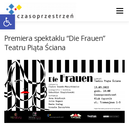
Przejdź
do
Menu
Otwórz pasek narzędzi
treści
O NAS
WSPÓŁPRACA Z BIZNESEM
Premiera spektaklu “Die Frauen”
Teatru Piąta Ściana
DOSTĘPNOŚĆ
AKTUALNOŚCI
ENGLISH
KONTAKT