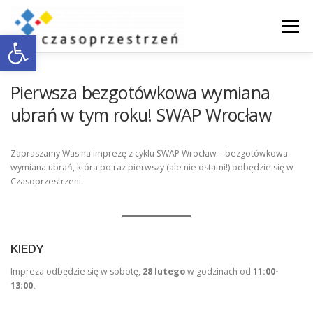
Przejdź
do
Menu
Otwórz pasek narzędzi
treści
O NAS
WSPÓŁPRACA Z BIZNESEM
Pierwsza bezgotówkowa wymiana
ubrań w tym roku! SWAP Wrocław
DOSTĘPNOŚĆ
AKTUALNOŚCI
ENGLISH
Zapraszamy Was na imprezę z cyklu SWAP Wrocław – bezgotówkowa
wymiana ubrań, która po raz pierwszy (ale nie ostatni!) odbędzie się w
Czasoprzestrzeni.
KONTAKT
KIEDY
Impreza odbędzie się w sobotę,
28 lutego
w godzinach od
11:00-
13:00.