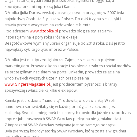
Organizatorką wydarzenia jest Dżoolka, stylistka i bloggerka, a
koordynatorkami imprez są Juka i Kamila.
Dżoolka (Julia Daroszewska) zaczynając swoją przygodę w 2007 była
najmłodszą Osobistą Stylistką w Polsce. Do dziś trzyma się klasyki i
stawia przede wszystkim na zadowolenie klienta.
Pod adresem
www.dzoolka.pl
prowadzi blog ze stylizacjami-
inspiracjami na 4 pory roku i różne okazje.
Bezgotówkowe wymiany ubrań organizuje od 2013 roku. Dziś jest to
największy cykl tego typu imprez w Polsce.
Dżoolka jest multiprzedsiębiorcą. Zajmuje się szeroko pojętym
marketingiem. Prowadzi konsultacje i szkolenia z zakresu social mediów
ze szczególnym naciskiem na portal LinkedIn, prowadzi zajęcia na
wrocławskich wyższych uczelniach oraz pisze na
www.GingersMagazine.pl.
Jest producentem pyszności z branży
spożywczej i właścicielką kilku e-sklepów.
Kamila jest urodzoną “handlarą” rodowitą wrocławianką. W roli
handlowca sprawdziłaby się w każdej branży, ale z zawodu jest
kucharką. Swoich umiejętności kulinarnych dowiodła już nie raz podczas
imprez jubileuszowych SWAP Wrocław piekąc na nie genialne ciasta.
Z imprezami SWAP Wrocław związana jest od samego początku.
Była pierwszą koordynatorką SWAP Wrocław, którą została w grudniu