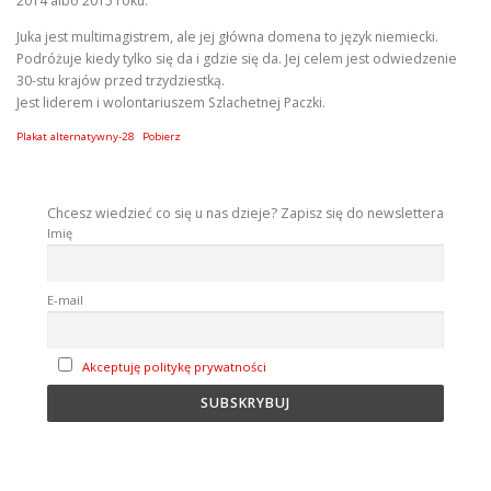
2014 albo 2015 roku.
Juka jest multimagistrem, ale jej główna domena to język niemiecki.
Podróżuje kiedy tylko się da i gdzie się da. Jej celem jest odwiedzenie
30-stu krajów przed trzydziestką.
Jest liderem i wolontariuszem Szlachetnej Paczki.
Plakat alternatywny-28
Pobierz
Chcesz wiedzieć co się u nas dzieje? Zapisz się do newslettera
Imię
E-mail
Akceptuję politykę prywatności