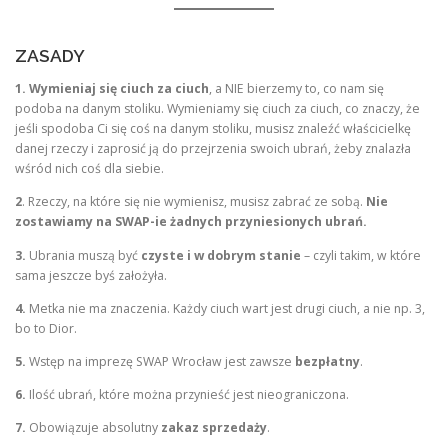
ZASADY
1. Wymieniaj się ciuch za ciuch
, a NIE bierzemy to, co nam się
podoba na danym stoliku. Wymieniamy się ciuch za ciuch, co znaczy, że
jeśli spodoba Ci się coś na danym stoliku, musisz znaleźć właścicielkę
danej rzeczy i zaprosić ją do przejrzenia swoich ubrań, żeby znalazła
wśród nich coś dla siebie.
2
. Rzeczy, na które się nie wymienisz, musisz zabrać ze sobą.
Nie
zostawiamy na SWAP-ie żadnych przyniesionych ubrań.
3.
Ubrania muszą być
czyste i w dobrym stanie
– czyli takim, w które
sama jeszcze byś założyła.
4.
Metka nie ma znaczenia. Każdy ciuch wart jest drugi ciuch, a nie np. 3,
bo to Dior.
5.
Wstęp na imprezę SWAP Wrocław jest zawsze
bezpłatny
.
6.
Ilość ubrań, które można przynieść jest nieograniczona.
7.
Obowiązuje absolutny
zakaz sprzedaży
.