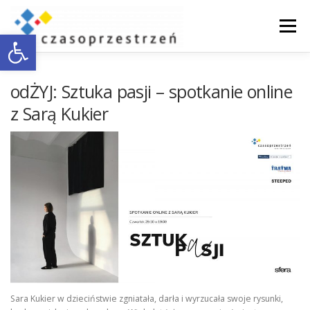
Przejdź
do
Menu
Otwórz pasek narzędzi
treści
O NAS
WSPÓŁPRACA Z BIZNESEM
odŻYJ: Sztuka pasji – spotkanie online
z Sarą Kukier
DOSTĘPNOŚĆ
AKTUALNOŚCI
ENGLISH
KONTAKT
Sara Kukier w dzieciństwie zgniatała, darła i wyrzucała swoje rysunki,