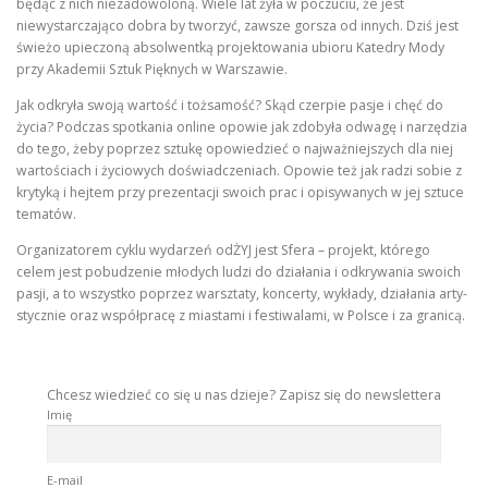
będąc z nich niezadowoloną. Wiele lat żyła w poczuciu, że jest
niewystarczająco dobra by tworzyć, zawsze gorsza od innych. Dziś jest
świeżo upieczoną absolwentką projektowania ubioru Katedry Mody
przy Akademii Sztuk Pięknych w Warszawie.
Jak odkryła swoją wartość i tożsamość? Skąd czerpie pasje i chęć do
życia? Podczas spotkania online opowie jak zdobyła odwagę i narzędzia
do tego, żeby poprzez sztukę opowiedzieć o najważniejszych dla niej
wartościach i życiowych doświadczeniach. Opowie też jak radzi sobie z
krytyką i hejtem przy prezentacji swoich prac i opisywanych w jej sztuce
tematów.
Organizatorem cyklu wydarzeń odŻYJ jest Sfera – projekt, którego
celem jest pobudzenie młodych ludzi do działania i odkrywania swoich
pasji, a to wszystko po­przez warsz­ta­ty, koncer­ty, wy­kła­dy, dzia­ła­nia ar­ty­
stycz­nie oraz współ­pra­cę z mia­stami i festiwalami, w Polsce i za granicą.
Chcesz wiedzieć co się u nas dzieje? Zapisz się do newslettera
Imię
E-mail