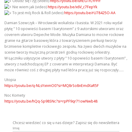
Obudź się i żyj (video)
https://youtu.be/uhEGTrLYFHY
Nie wiem jak (video)
https://youtu.be/x6V_c7FepYk
To jest mój Rock & Roll (video)
https://youtu.be/rU78425O-AA
Damian Szewczyk – Wrocławski wokalista i basista. W 2021 roku wydał
płytę ” 10 opowieści basem I barytonem” z 9 autorskimi utworami oraz
coverem utworu Depeche Mode. Muzyka Damiana to mocne rockowe
granie na gitarze basowej która z towarzyszeniem perkusji tworzy
brzmienie kompletne rockowego zespołu. Na żywo dwóch muzyków na
scenie tworzy muzyczną przestrzeń godną rockowej orkiestry.
W Łączniku usłyszycie utwory z płyty ” 10 opowieści basem I barytonem” ,
utwory z nadchodzącej EP z coverami w interpretacji Damiana. Być
może również coś z drugiej płyty nad która pracę już się rozpoczęły……
Utopia
https://youtu.be/q-NLsYxnmO0?si=MQ8rSo8nEmdXaR5F
Noc Komety
https://youtu.be/hQq-Sp98SNc?si=rpPF9qr71owNwb48
Chcesz wiedzieć co się u nas dzieje? Zapisz się do newslettera
Imię