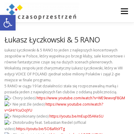
Przejdź
do
Menu
Otwórz pasek narzędzi
treści
O NAS
WSPÓŁPRACA Z BIZNESEM
Łukasz Łyczkowski & 5 RANO
Łukasz Łyczkowski & 5 RANO to jeden z najlepszych koncertowych
zespołów w Polsce, który wypełnia po brzegi kluby, sale koncertowe i
DOSTĘPNOŚĆ
AKTUALNOŚCI
ENGLISH
równie fantastycznie czuje się na dużych scenach plenerowych.
Wokalistą zespołu jest charyzmatyczny Łukasz Łyczkowski, który w VIII
edycji VOICE OF POLAND zjednał sobie miliony Polaków i zajął 2-gie
KONTAKT
miejsce w finale programu.
5 RANO w ciągu 19 lat działalności stała się rozpoznawalną marką i
posiada jeden z największych fan clubów z oddaną publicznością.
Chory (video)
https://www.youtube.com/watch?v=WE9ewvqF8GM
Nie jest źle (video)
https://www.youtube.com/watch?
v=GHrYcuOoJYU
Niepokonany (video)
https://youtu.be/mEup05AKeSU
Złotobrudny feat. Sebastian Riedel (official
video)
https://youtu.be/SO8afiIsYTg