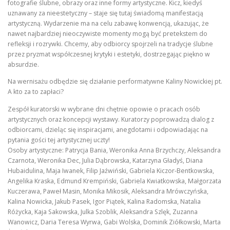
fotografie ślubne, obrazy oraz inne formy artystyczne. Kicz, kiedyś
uznawany za nieestetyczny – staje się tutaj świadomą manifestacją
artystyczną. Wydarzenie ma na celu zabawę konwencją, ukazując, że
nawet najbardziej nieoczywiste momenty mogą być pretekstem do
refleksji i rozrywki. Chcemy, aby odbiorcy spojrzeli na tradycje ślubne
przez pryzmat współczesnej krytyki i estetyki, dostrzegając piękno w
absurdzie.
Na wernisażu odbędzie się działanie performatywne Kaliny Nowickiej pt.
A kto za to zapłaci?
Zespół kuratorski w wybrane dni chętnie opowie o pracach osób
artystycznych oraz koncepcji wystawy. Kuratorzy poprowadzą dialog z
odbiorcami, dzieląc się inspiracjami, anegdotami i odpowiadając na
pytania gości tej artystycznej uczty!
Osoby artystyczne: Patrycja Bania, Weronika Anna Brzychczy, Aleksandra
Czarnota, Weronika Dec, Julia Dąbrowska, Katarzyna Gładyś, Diana
Hubaidulina, Maja Iwanek, Filip Jaźwiński, Gabriela Kiczor-Bentkowska,
Angelika Kraska, Edmund Krempiński, Gabriela Kwiatkowska, Małgorzata
Kuczerawa, Paweł Masin, Monika Mikosik, Aleksandra Mrówczyńska,
Kalina Nowicka, Jakub Pasek, Igor Piątek, Kalina Radomska, Natalia
Różycka, Kaja Sakowska, Julka Szoblik, Aleksandra Szlęk, Zuzanna
Wanowicz, Daria Teresa Wyrwa, Gabi Wolska, Dominik Ziółkowski, Marta