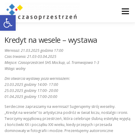
Przejdź
do
Menu
Otwórz pasek narzędzi
treści
O NAS
WSPÓŁPRACA Z BIZNESEM
Kredyt na wesele – wystawa
Wernisaż: 21.03.2025 godzina 17:00
Czas trwania: 21.03-03.04.2025
DOSTĘPNOŚĆ
AKTUALNOŚCI
ENGLISH
Miejsce: Czasoprzestrzeń SHS Mockup, ul. Tramwajowa 1-3
Wstęp: wolny
Dni otwarcia wystawy poza wernisażem:
KONTAKT
23.03.2025 godziny 14:00- 17:00
25.03.2025 godziny 17:00- 20:00
01.04.2025 godziny 17:00-20:00
Serdecznie zapraszamy na wernisaż! Sugerujemy strój weselny.
„Kredyt na wesele” to artystyczna podróż w świat kiczu, nostalgii i ironii.
Tworzymy wyjątkową przestrzeń, która celebruje ślubną estetykę wyjętą
z końcówki XX i początku XXI wieku, kiedy przepych i przesada
dominowały w fotografii i modzie. Prezentujemy autoironiczne