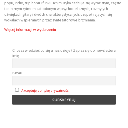
popu, indie, trip hopu i funku. Ich muzyka cechuje się wyrazistym, często
tanecznym rytmem zatopionym w psychodelicznych, rozmytych
dźwiękach gitary i dwóch charakterystycznych, uzupełniających się
wokalach wspieranych przez syntezatorowe brzmienia.
Więcej informacji w wydarzeniu
Chcesz wiedzieć co się u nas dzieje? Zapisz się do newslettera
Imię
E-mail
Akceptuję politykę prywatności