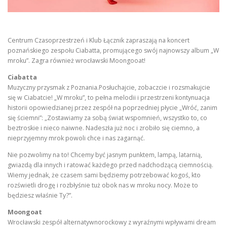
Centrum Czasoprzestrzeń i Klub Łącznik zapraszają na koncert
poznańskiego zespołu Ciabatta, promującego swój najnowszy album „W
mroku”. Zagra również wrocławski Moongooat!
Ciabatta
Muzyczny przysmak z Poznania.Posłuchajcie, zobaczcie i rozsmakujcie
się w Ciabatcie! „W mroku”, to pełna melodii i przestrzeni kontynuacja
historii opowiedzianej przez zespół na poprzedniej płycie „Wróć, zanim
się ściemni”: „Zostawiamy za sobą świat wspomnień, wszystko to, co
beztroskie i nieco naiwne. Nadeszła już noc i zrobiło się ciemno, a
nieprzyjemny mrok powoli chce i nas zagarnąć.
Nie pozwolimy na to! Chcemy być jasnym punktem, lampą, latarnią,
gwiazdą dla innych i ratować każdego przed nadchodzącą ciemnością.
Wiemy jednak, że czasem sami będziemy potrzebować kogoś, kto
rozświetli drogę i rozbłyśnie tuż obok nas w mroku nocy. Może to
będziesz właśnie Ty?”.
Moongoat
Wrocławski zespół alternatywnorockowy z wyraźnymi wpływami dream