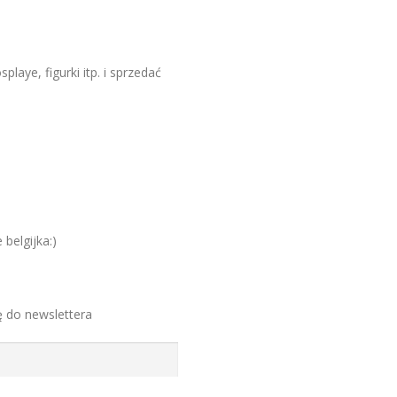
laye, figurki itp. i sprzedać
belgijka:)
ę do newslettera