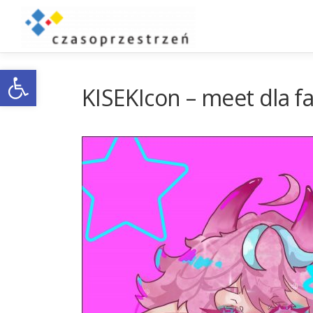
Przejdź
do
treści
Otwórz pasek narzędzi
KISEKIcon – meet dla 