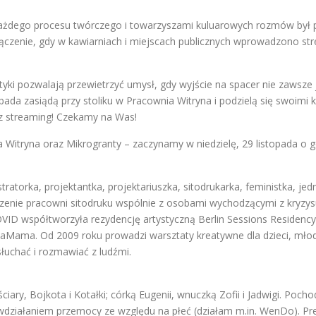
żdego procesu twórczego i towarzyszami kuluarowych rozmów był papi
łączenie, gdy w kawiarniach i miejscach publicznych wprowadzono str
ki pozwalają przewietrzyć umysł, gdy wyjście na spacer nie zawsze 
pada zasiądą przy stoliku w Pracownia Witryna i podzielą się swoimi k
ez streaming! Czekamy na Was!
 Witryna oraz Mikrogranty – zaczynamy w niedzielę, 29 listopada o g
stratorka, projektantka, projektariuszka, sitodrukarka, feministka, j
zenie pracowni sitodruku wspólnie z osobami wychodzącymi z kryzys
D współtworzyła rezydencję artystyczną Berlin Sessions Residency w 
aMama. Od 2009 roku prowadzi warsztaty kreatywne dla dzieci, młodz
 słuchać i rozmawiać z ludźmi.
ary, Bojkota i Kotałki; córką Eugenii, wnuczką Zofii i Jadwigi. Pocho
iwdziałaniem przemocy ze względu na płeć (działam m.in. WenDo). P