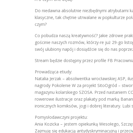
Do niedawna absolutnie niezbędnymi atrybutami ka
klasyczne, tak chętnie utrwalane w popkulturze po
czym?
Co pobudza naszą kreatywność? Jakie zdrowe prakty
gościnie naszych rozmów, którzy-re już 29-go listo
swój ulubiony napój i dosiądźcie się do nas poprz
Stream będzie dostępny przez profile FB Pracownia
Prowadząca etiudy:
Natalia Jerzak – absolwentka wrocławskiej ASP, ilu
nagrody Pokolenie W za projekt SitoOgród – stwor
magazynu kolarskiego SZOSA. Przed nastaniem COVI
rowerowe ilustracje oraz plakaty pod marką Banan
ironicznych komiksów, jogi i dobrej literatury. Lubi
Pomysłodawczyni projektu:
Ania Kozicka – jestem opiekunką Wesołego, Szczęści
Zajmuję się edukacją antydyskryminacyjną i przec