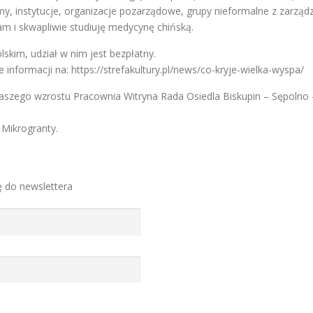
y, instytucje, organizacje pozarządowe, grupy nieformalne z zarząd
am i skwapliwie studiuję medycynę chińską.
skim, udział w nim jest bezpłatny.
informacji na: https://strefakultury.pl/news/co-kryje-wielka-wyspa/
 naszego wzrostu Pracownia Witryna Rada Osiedla Biskupin – Sępoln
 Mikrogranty.
ę do newslettera