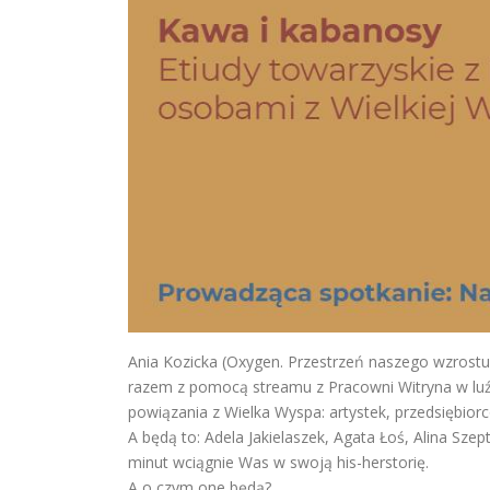
Ania Kozicka (Oxygen. Przestrzeń naszego wzrostu
razem z pomocą streamu z Pracowni Witryna w luź
powiązania z Wielka Wyspa: artystek, przedsiębior
A będą to: Adela Jakielaszek, Agata Łoś, Alina Sze
minut wciągnie Was w swoją his-herstorię.
A o czym one będą?