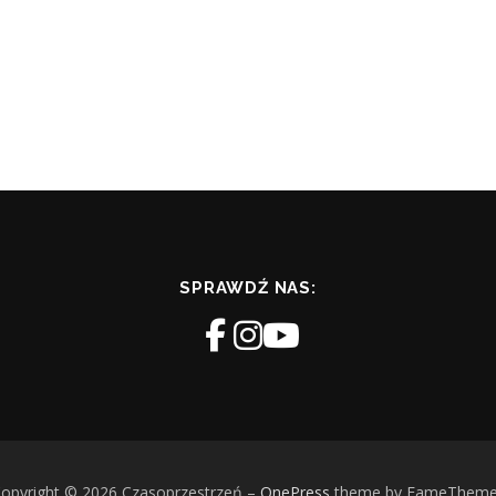
SPRAWDŹ NAS:
opyright © 2026 Czasoprzestrzeń
–
OnePress
theme by FameThem