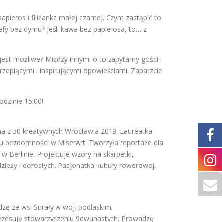
eros i filiżanka małej czarnej. Czym zastąpić to
efy bez dymu? Jeśli kawa bez papierosa, to… z
jest możliwe? Między innymi o to zapytamy gości i
rzepiącymi i inspirującymi opowieściami. Zaparzcie
odzinie 15:00!
edna z 30 kreatywnych Wrocławia 2018. Laureatka
u bezdomności w MiserArt. Tworzyła reportaże dla
Berlinie. Projektuje wzory na skarpetki,
ieży i dorosłych. Pasjonatka kultury rowerowej,
dzę ze wsi Surały w woj. podlaskim.
rezesuję stowarzyszeniu 9dwunastych. Prowadzę