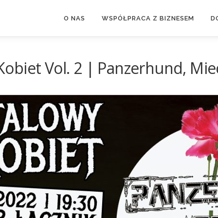
O NAS
WSPÓŁPRACA Z BIZNESEM
D
biet Vol. 2 | Panzerhund, Miec