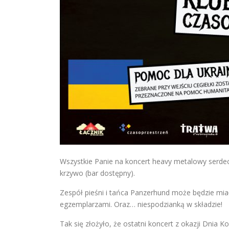
Wszystkie Panie na koncert heavy metalowy serdecz
krzywo (bar dostępny).
Zespół pieśni i tańca Panzerhund może będzie mia
egzemplarzami. Oraz… niespodzianką w składzie!
Tak się złożyło, że ostatni koncert z okazji Dnia