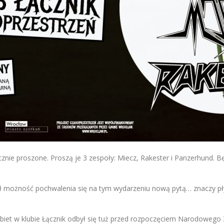
nie proszone. Proszą je 3 zespoły: Miecz, Rakester i Panzerhund. Będ
ł możność pochwalenia się na tym wydarzeniu nową pytą… znaczy płytą
 Kobiet w klubie Łącznik odbył się tuż przed rozpoczęciem Narodoweg