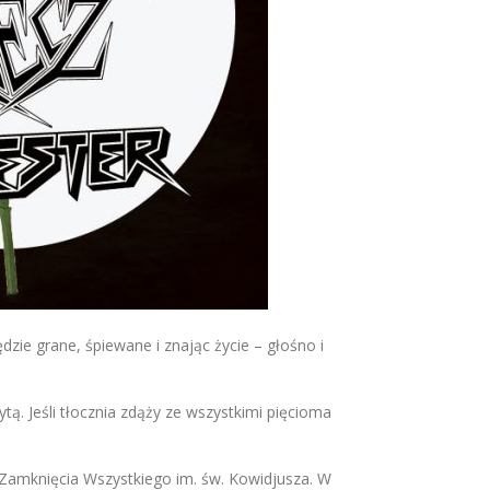
zie grane, śpiewane i znając życie – głośno i
. Jeśli tłocznia zdąży ze wszystkimi pięcioma
o Zamknięcia Wszystkiego im. św. Kowidjusza. W