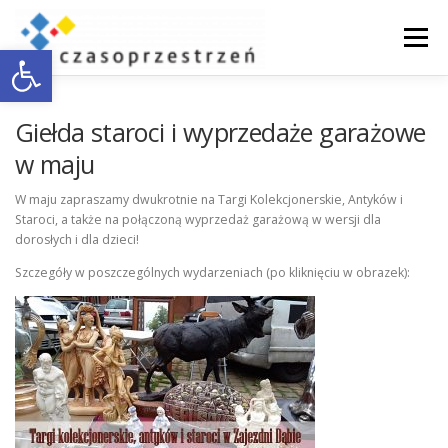
Przejdź
do
Menu
Otwórz pasek narzędzi
treści
O NAS
WSPÓŁPRACA Z BIZNESEM
Giełda staroci i wyprzedaże garażowe
w maju
DOSTĘPNOŚĆ
AKTUALNOŚCI
ENGLISH
W maju zapraszamy dwukrotnie na Targi Kolekcjonerskie, Antyków i
Staroci, a także na połączoną wyprzedaż garażową w wersji dla
dorosłych i dla dzieci!
KONTAKT
Szczegóły w poszczególnych wydarzeniach (po kliknięciu w obrazek):