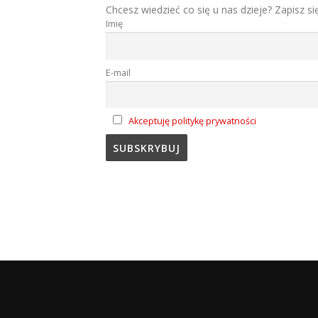
Chcesz wiedzieć co się u nas dzieje? Zapisz si
Imię
E-mail
Akceptuję politykę prywatności