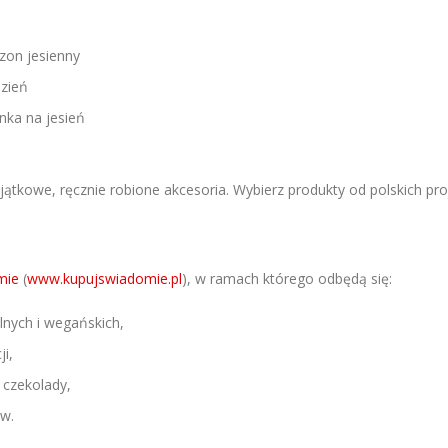
zon jesienny
zień
nka na jesień
jątkowe, ręcznie robione akcesoria. Wybierz produkty od polskich proj
mie
(
www.kupujswiadomie.pl
), w ramach którego odbędą się:
lnych i wegańskich,
ji,
 czekolady,
ów.