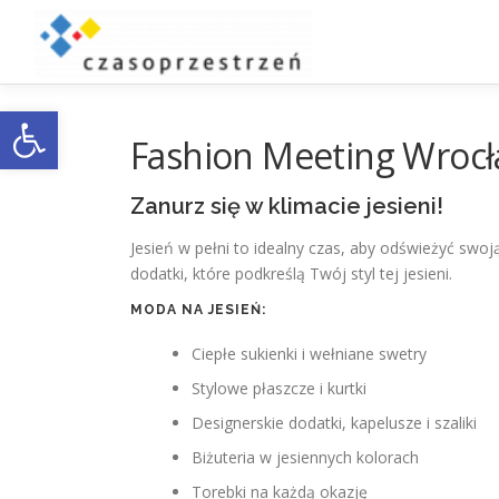
Przejdź
do
treści
Otwórz pasek narzędzi
Fashion Meeting Wrocł
Zanurz się w klimacie jesieni!
Jesień w pełni to idealny czas, aby odświeżyć swoj
dodatki, które podkreślą Twój styl tej jesieni.
MODA NA JESIEŃ:
Ciepłe sukienki i wełniane swetry
Stylowe płaszcze i kurtki
Designerskie dodatki, kapelusze i szaliki
Biżuteria w jesiennych kolorach
Torebki na każdą okazję