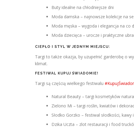
Buty idealne na chłodniejsze dni
Moda damska – najnowsze kolekcje na se
Moda męska – wygoda i elegancja na co d
Moda dziecięca – urocze i praktyczne ubra
CIEPŁO I STYL W JEDNYM MIEJSCU:
Targi to także okazja, by uzupełnić garderobę o wy
klimat.
FESTIWAL KUPUJ ŚWIADOMIE!
Targi są częścią wielkiego festiwalu
#KupujŚwiado
Natural Beauty – targi kosmetyków natura
Zielono Mi – targi roślin, kwiatów i dekorac
Słodko Gorzko – festiwal słodkości, kawy i
Dzika Uczta – zlot restauracji i food truck