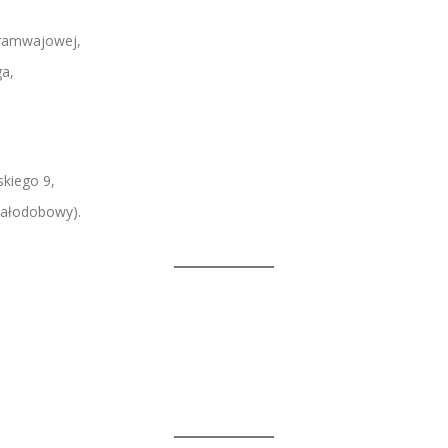
 Tramwajowej,
ga,
skiego 9,
(całodobowy).