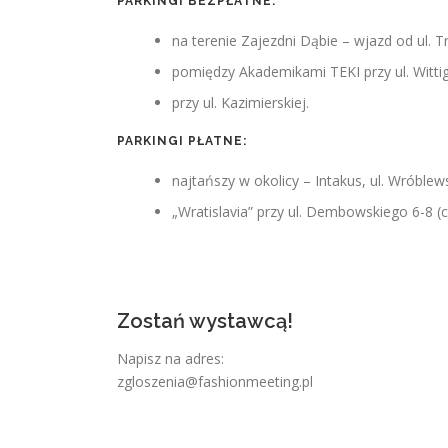
PARKINGI BEZPŁATNE:
na terenie Zajezdni Dąbie – wjazd od ul.
pomiędzy Akademikami TEKI przy ul. Witti
przy ul. Kazimierskiej.
PARKINGI PŁATNE:
najtańszy w okolicy – Intakus, ul. Wróblew
„Wratislavia” przy ul. Dembowskiego 6-8 
Zostań wystawcą!
Napisz na adres:
zgloszenia@fashionmeeting.pl