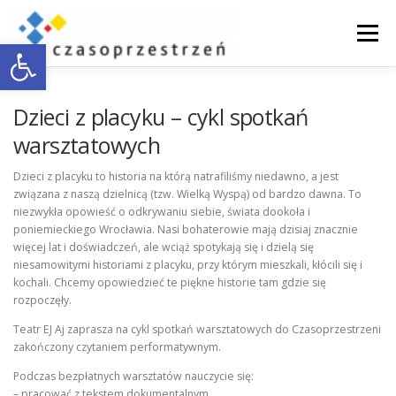
Przejdź
do
Menu
Otwórz pasek narzędzi
treści
O NAS
WSPÓŁPRACA Z BIZNESEM
Dzieci z placyku – cykl spotkań
warsztatowych
DOSTĘPNOŚĆ
AKTUALNOŚCI
ENGLISH
Dzieci z placyku to historia na którą natrafiliśmy niedawno, a jest
związana z naszą dzielnicą (tzw. Wielką Wyspą) od bardzo dawna. To
niezwykła opowieść o odkrywaniu siebie, świata dookoła i
poniemieckiego Wrocławia. Nasi bohaterowie mają dzisiaj znacznie
KONTAKT
więcej lat i doświadczeń, ale wciąż spotykają się i dzielą się
niesamowitymi historiami z placyku, przy którym mieszkali, kłócili się i
kochali. Chcemy opowiedzieć te piękne historie tam gdzie się
rozpoczęły.
Teatr EJ Aj zaprasza na cykl spotkań warsztatowych do Czasoprzestrzeni
zakończony czytaniem performatywnym.
Podczas bezpłatnych warsztatów nauczycie się:
– pracować z tekstem dokumentalnym