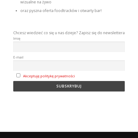
wizualne na żywo
oraz pyszna oferta foodtracków i otwarty bar!
Chcesz wiedzieć co się u nas dzieje? Zapisz się do newslettera
Imię
E-mail
Akceptuję politykę prywatności