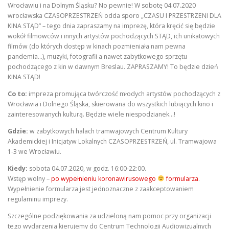
Wrocławiu i na Dolnym Śląsku? No pewnie! W sobotę 04.07.2020
wrocławska CZASOPRZESTRZEŃ odda sporo „CZASU I PRZESTRZENI DLA
KINA STĄD” – tego dnia zapraszamy na imprezę, która kręcić się będzie
wokół filmowców i innych artystów pochodzących STĄD, ich unikatowych
filmów (do których dostęp w kinach pozmieniała nam pewna
pandemia…), muzyki, fotografii a nawet zabytkowego sprzętu
pochodzącego z kin w dawnym Breslau. ZAPRASZAMY! To będzie dzień
KINA STĄD!
Co to:
impreza promująca twórczość młodych artystów pochodzących z
Wrocławia i Dolnego Śląska, skierowana do wszystkich lubiących kino i
zainteresowanych kulturą. Będzie wiele niespodzianek…!
Gdzie:
w zabytkowych halach tramwajowych Centrum Kultury
Akademickiej i Inicjatyw Lokalnych CZASOPRZESTRZEŃ, ul. Tramwajowa
1-3 we Wrocławiu.
Kiedy:
sobota 04.07.2020, w godz. 16:00-22:00.
Wstęp wolny –
po wypełnieniu koronawirusowego
formularza
.
Wypełnienie formularza jest jednoznaczne z zaakceptowaniem
regulaminu imprezy.
Szczególne podziękowania za udzieloną nam pomoc przy organizacji
tego wydarzenia kierujemy do Centrum Technologii Audiowizualnych