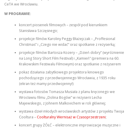
CeTA we Wrocławiu.
W PROGRAMIE:
koncert piosenek filmowych – zespół pod kierunkiem
Stanisława Szczęsnego;
projekcje filmów Karoliny Peggy Błażejczak – „Proffesional
Christmas” i „Czego nie widać” oraz spotkanie z reżyserką;
projekcje filmów Bartosza Kozery – „Dzień dobry” (wyróżnienie
na Long Story Short Film Festival) i „Kamień” (premiera na 60.
Krakowskim Festiwalu Filmowym) oraz spotkanie z reżyserem
pokaz działania zabytkowego projektora kinowego
pochodzącego z przedwojennego Wrocławia, z 1935 roku
(ekran też mamy przedwojenny!)
wystawa fotosów Tomasza Musiała z planu kręconego we
Wrocławiu filmu „Dolina Bogów” w reżyserii Lecha
Majewskiego, z Johnem Malkovichem w roli głównej;
wystawa dzieł młodych wrocławskich artystów z projektu Twoja
Cooltura –
Coolturalny Wernisaż w Czasoprzestrzeni
;
koncert grupy ŻÓŁĆ – elektroniczne improwizacje muzyczne i