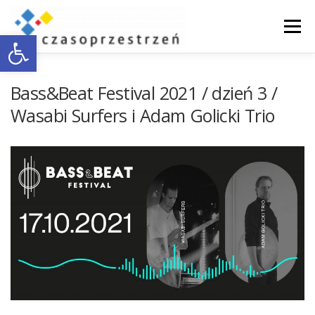
Przejdź
do
Menu
Otwórz pasek narzędzi
treści
O NAS
WSPÓŁPRACA Z BIZNESEM
Bass&Beat Festival 2021 / dzień 3 /
Wasabi Surfers i Adam Golicki Trio
DOSTĘPNOŚĆ
AKTUALNOŚCI
ENGLISH
KONTAKT