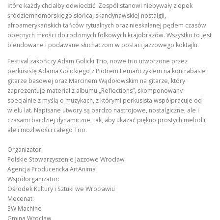
które każdy chciałby odwiedzić. Zespół stanowi niebywały zlepek
śródziemnomorskiego słońca, skandynawskiej nostalgii,
afroamerykańskich tańców rytualnych oraz nieskalanej pędem czasów
obecnych miłości do rodzimych folkowych krajobrazów. Wszystko to jest
blendowane i podawane słuchaczom w postaci jazzowego koktajlu.
Festival zakończy Adam Golicki Trio, nowe trio utworzone przez
perkusistę Adama Golickiego z Piotrem Lemańczykiem na kontrabasie i
gitarze basowej oraz Marcinem Wądołowskim na gitarze, który
zaprezentuje materiał z albumu „Reflections”, skomponowany
specjalnie z myślą o muzykach, z którymi perkusista współpracuje od
wielu lat. Napisane utwory są bardzo nastrojowe, nostalgiczne, ale i
czasami bardziej dynamiczne, tak, aby ukazać piękno prostych melodii,
ale i możliwości całego Trio.
Organizator:
Polskie Stowarzyszenie Jazzowe Wrocław
Agencja Producencka ArtAnima
Współorganizator:
Ośrodek Kultury i Sztuki we Wrocławiu
Mecenat:
SW Machine
Gmina Wrocław