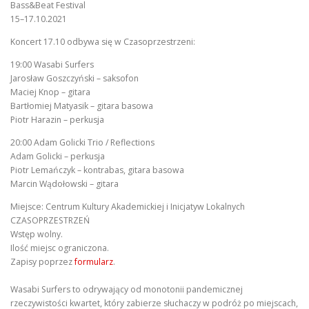
Bass&Beat Festival
15–17.10.2021
Koncert 17.10 odbywa się w Czasoprzestrzeni:
19:00 Wasabi Surfers
Jarosław Goszczyński – saksofon
Maciej Knop – gitara
Bartłomiej Matyasik – gitara basowa
Piotr Harazin – perkusja
20:00 Adam Golicki Trio / Reflections
Adam Golicki – perkusja
Piotr Lemańczyk – kontrabas, gitara basowa
Marcin Wądołowski – gitara
Miejsce: Centrum Kultury Akademickiej i Inicjatyw Lokalnych
CZASOPRZESTRZEŃ
Wstęp wolny.
Ilość miejsc ograniczona.
Zapisy poprzez
formularz
.
Wasabi Surfers to odrywający od monotonii pandemicznej
rzeczywistości kwartet, który zabierze słuchaczy w podróż po miejscach,