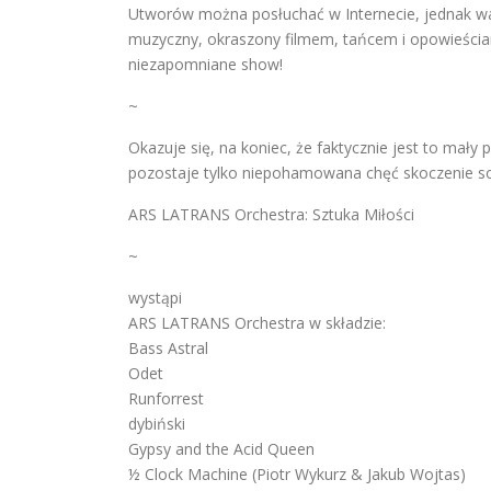
Utworów można posłuchać w Internecie, jednak wart
muzyczny, okraszony filmem, tańcem i opowieściam
niezapomniane show!
~
Okazuje się, na koniec, że faktycznie jest to mały
pozostaje tylko niepohamowana chęć skoczenie sob
ARS LATRANS Orchestra: Sztuka Miłości
~
wystąpi
ARS LATRANS Orchestra w składzie:
Bass Astral
Odet
Runforrest
dybiński
Gypsy and the Acid Queen
½ Clock Machine (Piotr Wykurz & Jakub Wojtas)