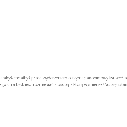
ałabyś/chciałbyś przed wydarzeniem otrzymać anonimowy list weź ze
go dnia będziesz rozmawiać z osobą z którą wymieniłeś/aś się listam