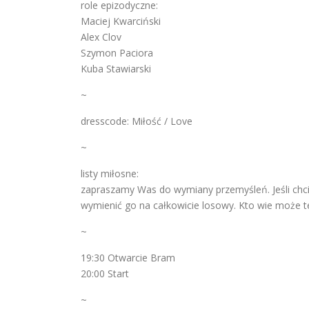
role epizodyczne:
Maciej Kwarciński
Alex Clov
Szymon Paciora
Kuba Stawiarski
~
dresscode: Miłość / Love
~
listy miłosne:
zapraszamy Was do wymiany przemyśleń. Jeśli chci
wymienić go na całkowicie losowy. Kto wie może te
~
19:30 Otwarcie Bram
20:00 Start
~