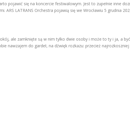
o pojawić się na koncercie festiwalowym. Jest to zupełnie inne doz
i. ARS LATRANS Orchestra pojawią się we Wrocławiu 5 grudnia 2021 
 pokój, ale zamknięte są w nim tylko dwie osoby i może to ty i ja, a 
ie nawzajem do gardeł, na dźwięk rozkazu: przecież najrozkoszniej 