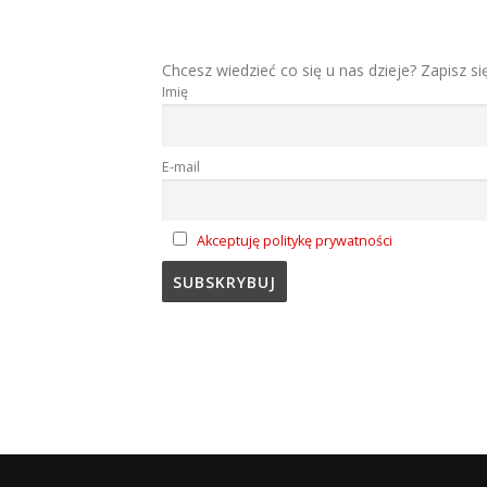
Chcesz wiedzieć co się u nas dzieje? Zapisz si
Imię
E-mail
Akceptuję politykę prywatności