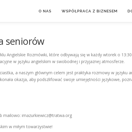
O NAS
WSPÓŁPRACA Z BIZNESEM
D
la seniorów
klu Angielskie Rozmówki, które odbywają się w każdy wtorek o 13:3
acyjne w języku angielskim w swobodnej i przyjaznej atmosferze.
iastka, a naszym głównym celem jest praktyka rozmowy w języku ang
nała okazja, aby podszlifować swoje umiejętności językowe, poznać 
ub mailowo:
imazurkiewicz@tratwa.org
lskim w miłym towarzystwie!