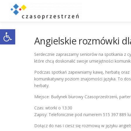
Przejdź
do
treści
Otwórz pasek narzędzi
Angielskie rozmówki d
Serdecznie zapraszamy seniorów na spotkania z cy
które chcą doskonalić swoje umiejętności komunik
Podczas spotkań zapewniamy kawę, herbatę oraz c
komunikatywny poziom znajomości języka. To dosko
herbaty.
Miejsce: Budynek biurowy Czasoprzestrzeni, parter
Czas: wtorki o 13:30
Zapisy: Telefonicznie pod numerem 515 397 889 l
Dołącz do nas i ciesz się rozmową w języku angie