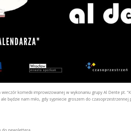
 wieczór komedii improwizowanej w wykonaniu grupy Al Dente pt. “Ka
, ale będzie nam miło, gdy sypniecie groszem do czasoprzestrzennej p
ę do newslettera