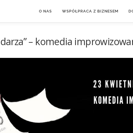
O NAS
WSPÓŁPRACA Z BIZNESEM
D
endarza” – komedia improwizowa