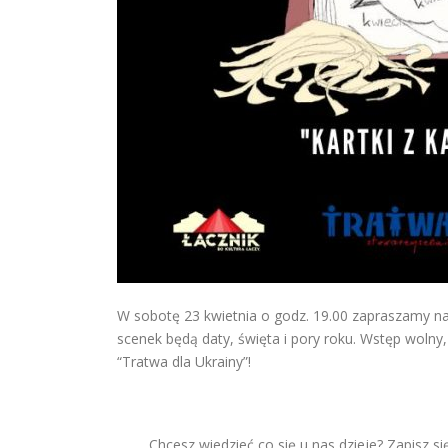
W sobotę 23 kwietnia o godz. 19.00 zapraszamy na
scenek będą daty, święta i pory roku. Wstęp wolny
“Tratwa dla Ukrainy”!
Chcesz wiedzieć co się u nas dzieje? Zapisz si