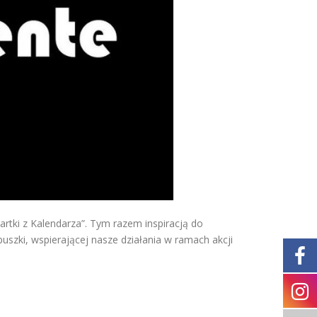
rtki z Kalendarza”. Tym razem inspiracją do
uszki, wspierającej nasze działania w ramach akcji