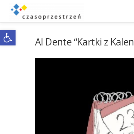
Przejdź
do
treści
Otwórz pasek narzędzi
Al Dente “Kartki z Kal