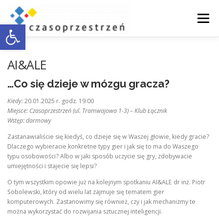
Przejdź
do
Menu
Otwórz pasek narzędzi
treści
O NAS
WSPÓŁPRACA Z BIZNESEM
AI&ALE
…Co się dzieje w mózgu gracza?
DOSTĘPNOŚĆ
AKTUALNOŚCI
ENGLISH
Kiedy:
20.01.2025 r. godz. 19:00
Miejsce: Czasoprzestrzeń (ul. Tramwajowa 1-3) – Klub Łącznik
Wstęp: darmowy
KONTAKT
Zastanawialiście się kiedyś, co dzieje się w Waszej głowie, kiedy gracie?
Dlaczego wybieracie konkretne typy gier i jak się to ma do Waszego
typu osobowości? Albo w jaki sposób uczycie się gry, zdobywacie
umiejętności i stajecie się lepsi?
O tym wszystkim opowie już na kolejnym spotkaniu AI&ALE dr inż. Piotr
Sobolewski, który od wielu lat zajmuje się tematem gier
komputerowych. Zastanowimy się również, czy i jak mechanizmy te
można wykorzystać do rozwijania sztucznej inteligencji.