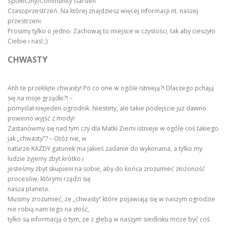
Społeczny/Community Garden
Czasoprzestrzeń. Na której znajdziesz więcej informacji nt. naszej
przestrzeni.
Prosimy tylko o jedno. Zachowaj to miejsce w czystości, tak aby cieszyło
Ciebie i nas!.;)
CHWASTY
Ahh te przeklęte chwasty! Po co one w ogóle istnieją?! Dlaczego pchają
się na moje grządki?! –
pomyślał niejeden ogrodnik. Niestety, ale takie podejście już dawno
powinno wyjść z mody!
Zastanówmy się nad tym czy dla Matki Ziemi istnieje w ogóle coś takiego
jak „chwasty”? – Otóż nie, w
naturze KAŻDY gatunek ma jakieś zadanie do wykonania, a tylko my
ludzie żyjemy zbyt krótko i
jesteśmy zbyt skupieni na sobie, aby do końca zrozumieć złożoność
procesów, którymi rządzi się
nasza planeta.
Musimy zrozumieć, że „chwasty” które pojawiają się w naszym ogrodzie
nie robią nam tego na złość,
tylko są informacją o tym, że z glebą w naszym siedlisku może być coś