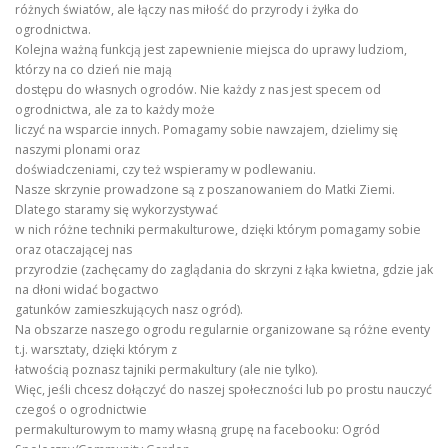
różnych światów, ale łączy nas miłość do przyrody i żyłka do
ogrodnictwa.
Kolejna ważną funkcją jest zapewnienie miejsca do uprawy ludziom,
którzy na co dzień nie mają
dostępu do własnych ogrodów. Nie każdy z nas jest specem od
ogrodnictwa, ale za to każdy może
liczyć na wsparcie innych. Pomagamy sobie nawzajem, dzielimy się
naszymi plonami oraz
doświadczeniami, czy też wspieramy w podlewaniu.
Nasze skrzynie prowadzone są z poszanowaniem do Matki Ziemi.
Dlatego staramy się wykorzystywać
w nich różne techniki permakulturowe, dzięki którym pomagamy sobie
oraz otaczającej nas
przyrodzie (zachęcamy do zaglądania do skrzyni z łąka kwietna, gdzie jak
na dłoni widać bogactwo
gatunków zamieszkujących nasz ogród).
Na obszarze naszego ogrodu regularnie organizowane są różne eventy
t.j. warsztaty, dzięki którym z
łatwością poznasz tajniki permakultury (ale nie tylko).
Więc, jeśli chcesz dołączyć do naszej społeczności lub po prostu nauczyć
czegoś o ogrodnictwie
permakulturowym to mamy własną grupę na facebooku: Ogród