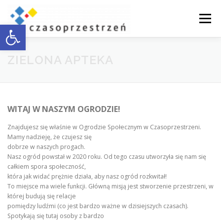
Przejdź
do
Menu
Otwórz pasek narzędzi
treści
O NAS
WSPÓŁPRACA Z BIZNESEM
ZIELONA APTEKA
DOSTĘPNOŚĆ
AKTUALNOŚCI
ENGLISH
WITAJ W NASZYM OGRODZIE!
Znajdujesz się właśnie w Ogrodzie Społecznym w Czasoprzestrzeni.
KONTAKT
Mamy nadzieję, że czujesz się
dobrze w naszych progach.
Nasz ogród powstał w 2020 roku. Od tego czasu utworzyła się nam się
całkiem spora społeczność,
która jak widać prężnie działa, aby nasz ogród rozkwitał!
To miejsce ma wiele funkcji. Główną misją jest stworzenie przestrzeni, w
której budują się relacje
pomiędzy ludźmi (co jest bardzo ważne w dzisiejszych czasach).
Spotykają się tutaj osoby z bardzo