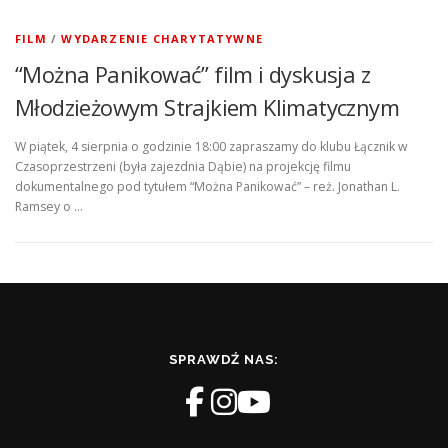
FILM
/
WYDARZENIE CHARYTATYWNE
“Można Panikować” film i dyskusja z
Młodzieżowym Strajkiem Klimatycznym
W piątek, 4 sierpnia o godzinie 18:00 zapraszamy do klubu Łącznik w
Czasoprzestrzeni (była zajezdnia Dąbie) na projekcję filmu
dokumentalnego pod tytułem “Można Panikować” – reż. Jonathan L.
Ramsey o …
SPRAWDŹ NAS: