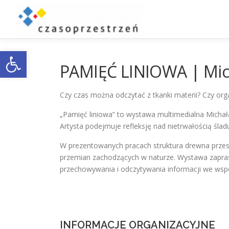
Przejdź
do
treści
Otwórz pasek narzędzi
PAMIĘĆ LINIOWA | Mich
Czy czas można odczytać z tkanki materii? Czy orga
„Pamięć liniowa” to wystawa multimedialna Michał
Artysta podejmuje refleksję nad nietrwałością ślad
W prezentowanych pracach struktura drewna przest
przemian zachodzących w naturze. Wystawa zaprasz
przechowywania i odczytywania informacji we wsp
INFORMACJE ORGANIZACYJNE