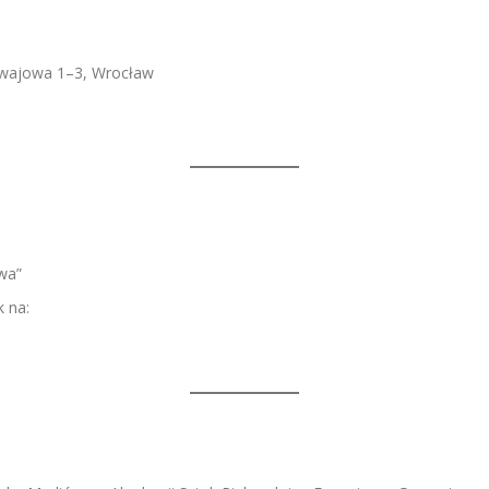
mwajowa 1–3, Wrocław
wa”
 na: