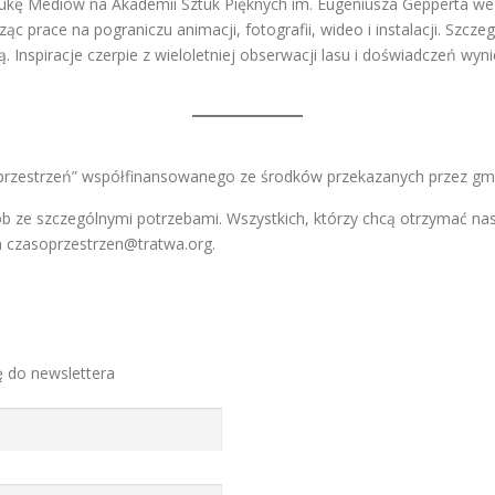
ztukę Mediów na Akademii Sztuk Pięknych im. Eugeniusza Gepperta we
 prace na pograniczu animacji, fotografii, wideo i instalacji. Szczeg
. Inspiracje czerpie z wieloletniej obserwacji lasu i doświadczeń wy
przestrzeń” współfinansowanego ze środków przekazanych przez gm
b ze szczególnymi potrzebami. Wszystkich, którzy chcą otrzymać na
m
czasoprzestrzen@tratwa.org
.
ę do newslettera