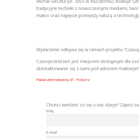
Michał Sieczka (ur. 2003 w Kluczborku) studiuje S
tradycyjne techniki z nowoczesnymi mediami, tworząc
makro oraz napięcie pomiędzy naturą a technologią
Wydarzenie odbywa się w ramach projektu “Czaso
Czasoprzestrzeń jest miejscem dostępnym dla osó
skontaktowanie się z nami pod adresem mailowy
Plakat alternatywny-61
Pobierz
Chcesz wiedzieć co się u nas dzieje? Zapisz si
Imię
E-mail