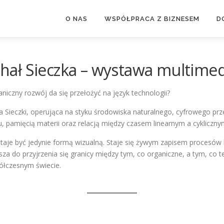
O NAS
WSPÓŁPRACA Z BIZNESEM
D
ał Sieczka – wystawa multimed
niczny rozwój da się przełożyć na język technologii?
a Sieczki, operująca na styku środowiska naturalnego, cyfrowego pr
u, pamięcią materii oraz relacją między czasem linearnym a cykliczny
aje być jedynie formą wizualną. Staje się żywym zapisem procesów 
a do przyjrzenia się granicy między tym, co organiczne, a tym, co 
ółczesnym świecie.