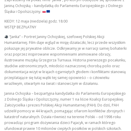
Janiną Ochojską – kandydatką do Parlamentu Europejskiego z Dolnego
Śląska i Opolszczyzny.
KIEDY: 12 maja (niedziela) godz. 18:00
WSTĘP BEZPŁATNY
“Janka” – Portret Janiny Ochojskiej, szefowej Polskiej Akcji
Humanitarnej. Film daje wgląd w misję działaczki, lecz przede wszystkim
pokazuje jej prywatne oblicze. Odkrywamy je w narracji samej bohaterki
oraz poprzez inspirowane wspomnieniami animowane obrazy,
ilustrowane muzyką Grzegorza Turnaua. Historia pierwszego pocałunku,
studiów astronomicznych, młodości naznaczonej chorobą polio oraz
dokumentacja wizyt w krajach ogarniętych głodem i konfliktami stanowią
przeplatające się tutaj wątki tej samej opowieści – o człowieku
wrażliwym, otwartym na świat i stanowczym w działaniu.
Janina Ochojska – bezpartyjna kandydatka do Parlamentu Europejskiego
z Dolnego Śląska i Opolszczyzny, numer 1 na liście Koalicji Europejskiej.
Założycielka i prezes Polskiej Akcji Humanitarnej (PAH). Do dziś, PAH
udzielił pomocy w 44 krajach, pomagając ofiarom konfliktów zbrojnych i
katastrof naturalnych. Działa również na terenie Polski – od 1998 roku
prowadząc program dożywiania dzieci Pajacyk, w ramach którego
ufundował prawie 10 milionów ciepłych posiłków w polskich szkołach.