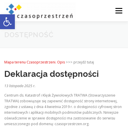
Przejdź
do
Menu
Otwórz pasek narzędzi
treści
O NAS
WSPÓŁPRACA Z BIZNESEM
DOSTĘPNOŚĆ
DOSTĘPNOŚĆ
AKTUALNOŚCI
ENGLISH
Mapa terenu Czasoprzestrzeni. Opis
>>> przejdź tutaj
Deklaracja dostępności
KONTAKT
13 listopada 2025 r.
Centrum ds. Katastrof i Klęsk Żywiołowych TRATWA (Stowarzyszenie
TRATWA) zobowiązuje się zapewnić dostępność strony internetowej,
zgodnie z ustawą z dnia 4 kwietnia 2019 r. o dostępności cyfrowej stron
internetowych i aplikacji mobilnych podmiotów publicznych. Niniejsze
oświadczenie w sprawie dostępności ma zastosowanie do serwisu
umieszczonego pod domeną: czasoprzestrzen.org.