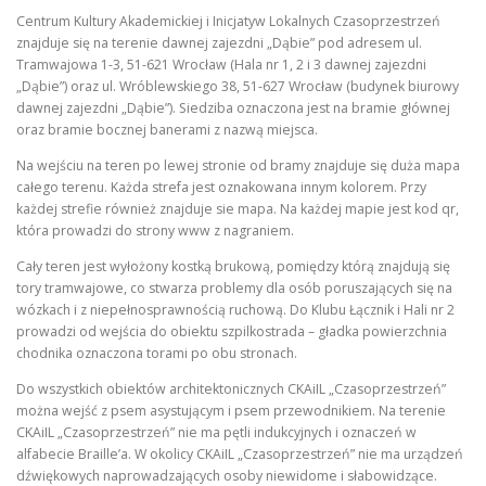
Centrum Kultury Akademickiej i Inicjatyw Lokalnych Czasoprzestrzeń
znajduje się na terenie dawnej zajezdni „Dąbie” pod adresem ul.
Tramwajowa 1-3, 51-621 Wrocław (Hala nr 1, 2 i 3 dawnej zajezdni
„Dąbie”) oraz ul. Wróblewskiego 38, 51-627 Wrocław (budynek biurowy
dawnej zajezdni „Dąbie”). Siedziba oznaczona jest na bramie głównej
oraz bramie bocznej banerami z nazwą miejsca.
Na wejściu na teren po lewej stronie od bramy znajduje się duża mapa
całego terenu. Każda strefa jest oznakowana innym kolorem. Przy
każdej strefie również znajduje sie mapa. Na każdej mapie jest kod qr,
która prowadzi do strony www z nagraniem.
Cały teren jest wyłożony kostką brukową, pomiędzy którą znajdują się
tory tramwajowe, co stwarza problemy dla osób poruszających się na
wózkach i z niepełnosprawnością ruchową. Do Klubu Łącznik i Hali nr 2
prowadzi od wejścia do obiektu szpilkostrada – gładka powierzchnia
chodnika oznaczona torami po obu stronach.
Do wszystkich obiektów architektonicznych CKAiIL „Czasoprzestrzeń”
można wejść z psem asystującym i psem przewodnikiem. Na terenie
CKAiIL „Czasoprzestrzeń” nie ma pętli indukcyjnych i oznaczeń w
alfabecie Braille’a. W okolicy CKAiIL „Czasoprzestrzeń” nie ma urządzeń
dźwiękowych naprowadzających osoby niewidome i słabowidzące.