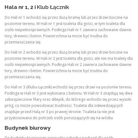
Hala nr 1, 2 i
Klub Łącznik
Do Hali nr 1 wchodzi się przez dużą bramę lub przez drzwi boczne na
poziomie terenu. W Hali nr 1 jest toaleta dla gości, w tym toaleta dla
osób niepełnosprawnych. Podłoga Hali nr 1 zawiera zachowane dawne
tory, drewno i beton. Powierzchnia ta może być trudna do
przemieszczania się.
Do Hali nr 2 wchodzi się przez dużą bramę lub przez drzwi boczne na
poziomie terenu. W Hali nr 2 jest toaleta dla gości, ale nie ma toalety dla
osób niepełnosprawnych. Podłoga Hali nr 2 zawiera zachowane dawne
tory, drewno i beton. Powierzchnia ta może być trudna do
przemieszczania się.
Do Hali nr 3 (Klubu Łącznik) wchodzi się przez drzwi na poziomie terenu.
Podłoga w Hali nr 3 jest wykonana z betonu. W Hali nr 3 znajdują się dwa
zabezpieczone filary oraz sklepik, do którego wchodzi się przez wysoki
próg, co może powodować trudności. Toaleta dla odwiedzających
znajduje przed Halą nr 3 po prawej stronie. Toaleta ta nie jest
przystosowana do potrzeb osób poruszających się na wózku.
Budynek biurowy
Do budynku biurowego prowadzą schody i podjazd dla osób