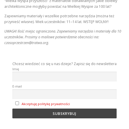
“Wielka Wyspa przyszłości” z materiałów odnawialnych! Jakie obiekty
architektoniczne mogłyby powstać na Wielkiej Wyspie za 100 lat?
Zapewniamy materiały i wszelkie potrzebne narzędzia (można też
przynieść własne). Wiek uczestników: 11‒14 lat. WSTĘP WOLNY!
UWAGA! Ilość miejsc ograniczona. Zapewniamy narzędzia i materiały dla 10
uczestników. Prosimy o mailowe potwierdzenie obecności na:
czasoprzestrzen@tratwa.org
.
Chcesz wiedzieć co się u nas dzieje? Zapisz się do newslettera
Imię
E-mail
Akceptuję politykę prywatności